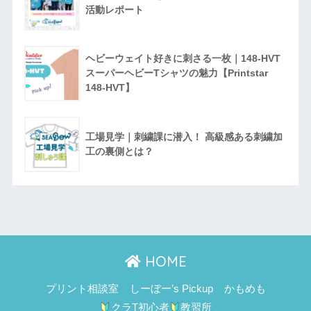
活動レポート
ヘビーウェイト好きに刺さる一枚｜148-HVT
スーパーヘビーTシャツの魅力【Printstar
148-HVT】
工場見学｜刺繍課に潜入！ 高級感ある刺繍加
工の裏側とは？
HOME
プリント相談室
しーぼー’s Pickup
かもめも
クラT初心者
教習所