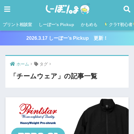
プリント相談室
しーぼー’s Pickup
かもめも
クラT初心者
2026.3.17 しーぼー’s Pickup 更新！
ホーム
タグ
「チームウェア」の記事一覧