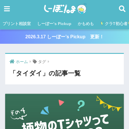
プリント相談室
しーぼー’s Pickup
かもめも
クラT初心者
2026.3.17 しーぼー’s Pickup 更新！
ホーム
タグ
「タイダイ」の記事一覧