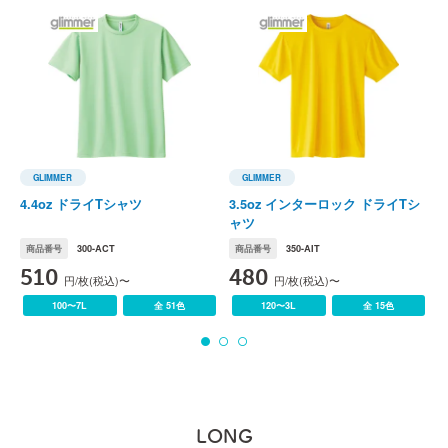
GLIMMER
GLIMMER
GLIMMER(グリマー)
GLIMMER(グリマー)
G
4.4oz ドライTシャツ
3.5oz インターロック ドライTシ
4
ャツ
商品番号
300-ACT
商品番号
350-AIT
510
480
円/枚(税込)〜
円/枚(税込)〜
100〜7L
全 51色
120〜3L
全 15色
LONG