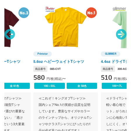
Printstar
GLIMMER
ナイテッドアスレ)
Printstar(プリントスター)
GLIMMER(グリマ
ティーTシャツ
5.6oz ヘビーウェイトTシャツ
4.4oz ドライTシ
商品番号
085-CVT
商品番号
300-ACT
580
510
円/枚(税込)〜
円/枚(税込)
全 61色
100～5XL
全 58色
100〜7L
thleのTシャツ≫
≪これぞ！キングオブTシャツ≫
≪ドライTシャ
る万能型Tシャ
国内シェアNo.1の実績が品質を証明
軽い着心地で「吸
ャツ選びの重要な
しています。豊富なサイズやカラー
ット」がうれし
よれない」「透け
のラインナップから、オリジナルTシ
ンに心地良いT
」という3大要素
ャツやクラスTシャツにぴったりの1
しにくく、オリ
ています。
品が必ず見つかるはずです！
スTシャツの作