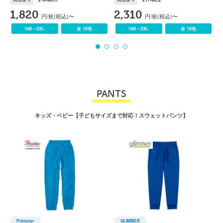
1,820
2,310
円/枚(税込)〜
円/枚(税込)〜
100～2XL
全 15色
100～2XL
全 15色
PANTS
キッズ・ベビー【子どもサイズまで対応！スウェットパンツ】
Printstar
GLIMMER