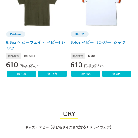
Printstar
TG-ERA
Printstar(プリントスター)
TG-ERA(ティージーエラ)
5.6oz ヘビーウェイト ベビーTシ
6.4oz ベビー リンガーTシャツ
ャツ
商品番号
103-CBT
商品番号
S130
610
610
円/枚(税込)〜
円/枚(税込)〜
80・90
全 15色
80〜120
全 3色
DRY
キッズ・ベビー【子どもサイズまで対応！ドライウェア】