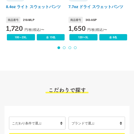
)
Printstar(プリントスター)
GLIMMER(グリマー)
P
8.4oz ライト スウェットパンツ
7.7oz ドライ スウェットパンツ
8
商品番号
218-MLP
商品番号
343-ASP
1,720
1,650
円/枚(税込)〜
円/枚(税込)〜
100～2XL
全 15色
120〜3L
全 8色
こだわりで探す