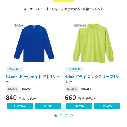
キッズ・ベビー【子どもサイズまで対応！長袖Tシャツ】
Printstar
GLIMMER
Printstar(プリントスター)
GLIMMER(グリマー)
C
5.6oz ヘビーウェイト 長袖Tシャ
4.4oz ドライ ロングスリーブTシ
6
ツ
ャツ
商品番号
102-CVL
商品番号
304-ALT
840
660
円/枚(税込)〜
円/枚(税込)〜
110〜3XL
全 15色
140〜7L
全 20色