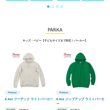
PARKA
キッズ・ベビー【子どもサイズまで対応！パーカー】
Printstar
Printstar
)
Printstar(プリントスター)
Printstar(プリントスター)
U
ー
8.4oz フーデッド ライトパーカー
8.4oz ジップアップ ライトパーカ
1
ー
商品番号
216-MLH
商品番号
217-MLZ