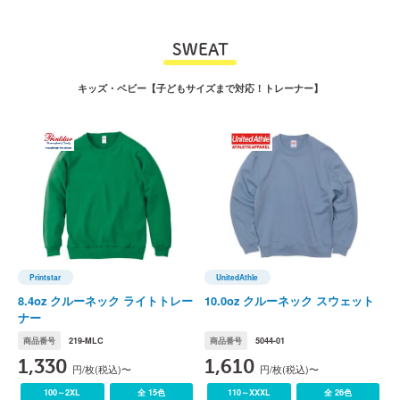
SWEAT
キッズ・ベビー【子どもサイズまで対応！トレーナー】
Printstar
UnitedAthle
)
Printstar(プリントスター)
UnitedAthle(ユナイテッドアスレ)
C
8.4oz クルーネック ライトトレー
10.0oz クルーネック スウェット
1
ナー
商品番号
219-MLC
商品番号
5044-01
1,330
1,610
円/枚(税込)〜
円/枚(税込)〜
100～2XL
全 15色
110～XXXL
全 26色