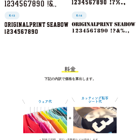
K-13
K-14
料金
下記の内訳で価格を算出します。
カッティング転写
ウェア代
シート代
※
別途で送料、支払い手数料などが発生します。