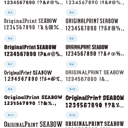
K-3
K-4
K-5
K-6
K-7
K-8
K-9
K-10
K-11
K-12