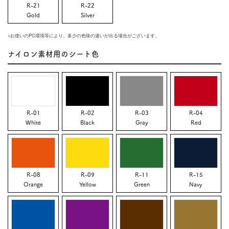
R-21
R-22
Gold
Silver
※
お使いのPC環境等により、多少の色味の違いが出る場合がございます。
ナイロン素材用のシート色
R-01
R-02
R-03
R-04
White
Black
Gray
Red
R-08
R-09
R-11
R-15
Orange
Yellow
Green
Navy