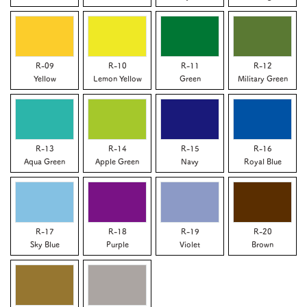
R-09
R-10
R-11
R-12
Yellow
Lemon Yellow
Green
Military Green
R-13
R-14
R-15
R-16
Aqua Green
Apple Green
Navy
Royal Blue
R-17
R-18
R-19
R-20
Sky Blue
Purple
Violet
Brown