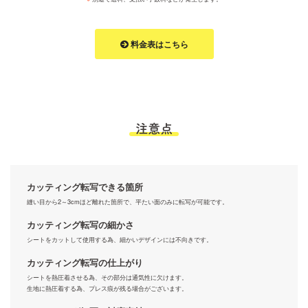
料金表はこちら
注意点
カッティング転写できる箇所
縫い目から2～3cmほど離れた箇所で、平たい面のみに転写が可能です。
カッティング転写の細かさ
シートをカットして使用する為、細かいデザインには不向きです。
カッティング転写の仕上がり
シートを熱圧着させる為、その部分は通気性に欠けます。
生地に熱圧着する為、プレス痕が残る場合がございます。