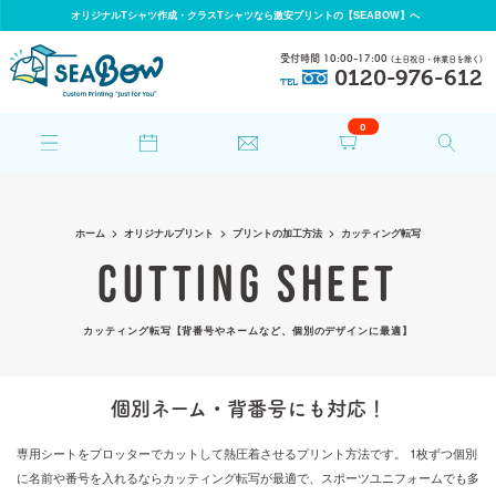
オリジナルTシャツ作成・クラスTシャツなら激安プリントの【SEABOW】へ
受付時間 10:00-17:00
(土日祝日・休業日を除く)
0120-976-612
TEL
0
ホーム
オリジナルプリント
プリントの加工方法
カッティング転写
CUTTING SHEET
カッティング転写【背番号やネームなど、個別のデザインに最適】
個別ネーム・背番号にも対応！
専用シートをプロッターでカットして熱圧着させるプリント方法です。
1枚ずつ個別
に名前や番号を入れるならカッティング転写が最適で、スポーツユニフォームでも多