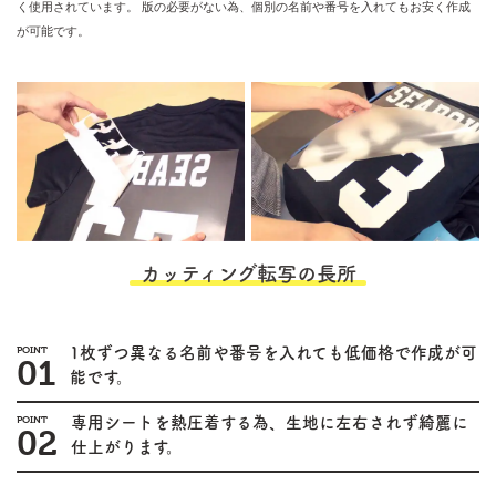
く使用されています。
版の必要がない為、個別の名前や番号を入れてもお安く作成
が可能です。
カッティング転写の長所
POINT
1枚ずつ異なる名前や番号を入れても低価格で作成が可
01
能です。
POINT
専用シートを熱圧着する為、生地に左右されず綺麗に
02
仕上がります。