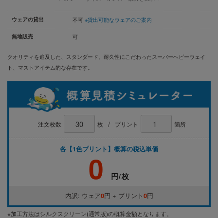
ウェアの貸出
不可
※貸出可能なウェアのご案内
無地販売
可
クオリティを追及した、スタンダード。耐久性にこだわったスーパーヘビーウェイ
ト、マストアイテム的な存在です。
/
注文枚数
枚
プリント
箇所
各【1色プリント】概算の税込単価
0
円/枚
内訳: ウェア
0
円 + プリント
0
円
※加工方法はシルクスクリーン(通常版)の概算金額となります。