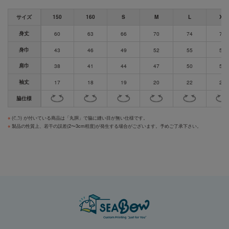
サイズ
150
160
S
M
L
XL
身丈
60
63
66
70
74
78
身巾
43
46
49
52
55
58
肩巾
38
41
44
47
50
53
袖丈
17
18
19
20
22
24
脇仕様
※
(
) が付いている商品は「丸胴」で脇に縫い目が無い仕様です。
※
製品の性質上、若干の誤差(2〜3cm程度)が発生する場合がございます。予めご了承下さい。