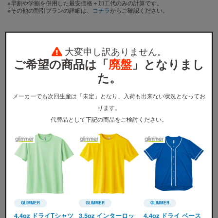
※早割や学割を併用した最安価格＋加工代のみの計算です。
※その他の割引プランの詳細は、
コチラ
からご確認ください。
大変申し訳ありません。
ご希望の商品は「
廃盤
」となりまし
サイズ・カラー別料金表
た。
メーカーでも次回生産は「未定」となり、入荷も出来ない状況となってお
ります。
SEABOW定価
割引適用価格
代替品として下記の商品をご検討ください。
サイズ
150～XL
XXL
※
ウェア本体の税込価格です。プリント代金、送料などは含まれません。
※
割引適用価格は、早割と学割を併用した場合のウェア本体の単価となります。詳しくは
割引プラン
か
ら適用条件をご確認ください。
※
無地注文、バッグ・タオル・キャップ等は、割引の対象外です。
GLIMMER
GLIMMER
GLIMMER
GLIMMER(グリマー)
GLIMMER(グリマー)
GLIMMER(グリマー)
4.4oz ドライTシャツ
3.5oz インターロッ
4.4oz ドライ ベース