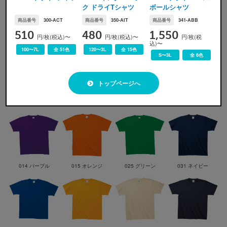
ク ドライTシャツ
ボールシャツ
カラー展開
商品番号
300-ACT
商品番号
350-AIT
商品番号
341-ABB
510
480
1,550
円/枚(税込)〜
円/枚(税込)〜
円/枚(税
込)〜
100〜7L
全 51色
120〜3L
全 15色
S〜3L
全 6色
トップページへ
001 ホワイト
003 杢グレー
005 ブラック
010 レッド
014 パープル
015 オレンジ
025 グリーン
031 ネイビー