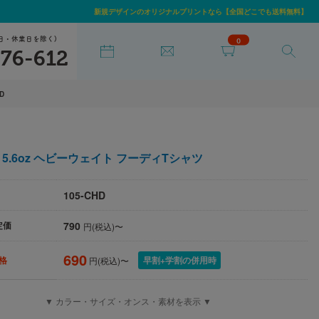
新規デザインのオリジナルプリントなら【全国どこでも送料無料】
日・休業日を除く)
0
76-612
HD
5.6oz ヘビーウェイト フーディTシャツ
105-CHD
790
定価
円(税込)〜
690
早割+学割の併用時
格
円(税込)〜
▼ カラー・サイズ・オンス・素材を表示 ▼