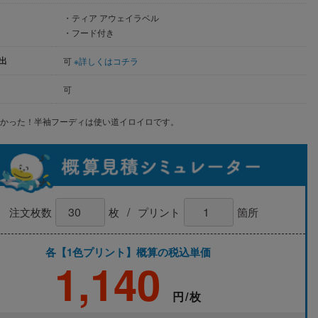
・ティア アウェイラベル
・フード付き
出
可
※詳しくはコチラ
可
なかった！半袖フーディは使い道イロイロです。
/
注文枚数
枚
プリント
箇所
各【1色プリント】概算の税込単価
1,140
円/枚