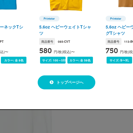
カラー展開
Printstar
Printstar
プリントスター)
Printstar(プリントスター)
Printstar(
クルーネックTシ
5.6oz ヘビーウェイトTシャ
5.6oz ヘビ
ツ
グTシャツ
PT
商品番号
085-CVT
商品番号
113-B
580
750
税込)〜
円/枚(税込)〜
円/枚(
カラー:
全 8色
サイズ:
100～5XL
カラー:
全 58色
サイズ:
S〜XL
トップページへ