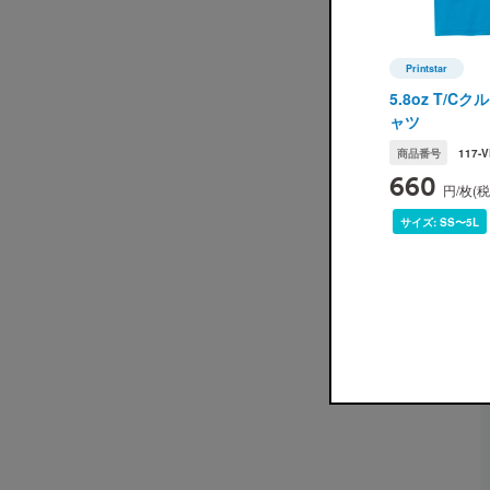
Printstar
Printstar(
5.8oz T/C
ャツ
商品番号
117-V
660
円/枚(
サイズ:
SS〜5L