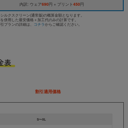
内訳: ウェア
690
円 + プリント
450
円
はシルクスクリーン(通常版)の概算金額となります。
割を併用した最安価格＋加工代のみの計算です。
割引プランの詳細は、
コチラ
からご確認ください。
金表
割引適用価格
S〜XL