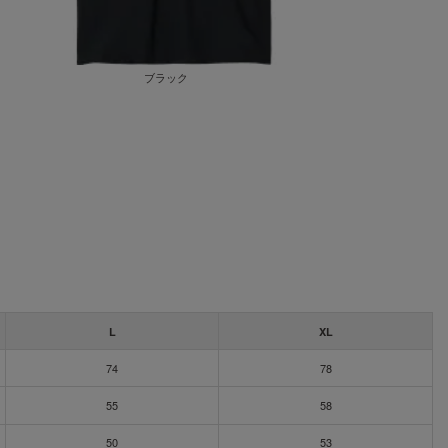
ブラック
L
XL
74
78
55
58
50
53