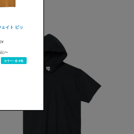
プリントスター)
ーウェイト ビッ
CV
税込)〜
カラー:
全 8色