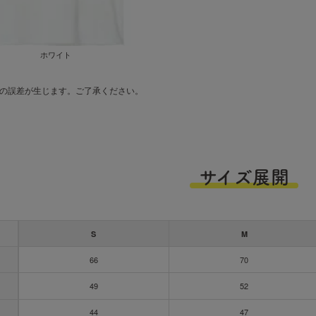
ホワイト
の誤差が生じます。ご了承ください。
サイズ展開
S
M
66
70
49
52
44
47