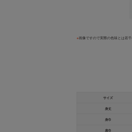
※
画像ですので実際の色味とは若干
サイズ
身丈
身巾
肩巾