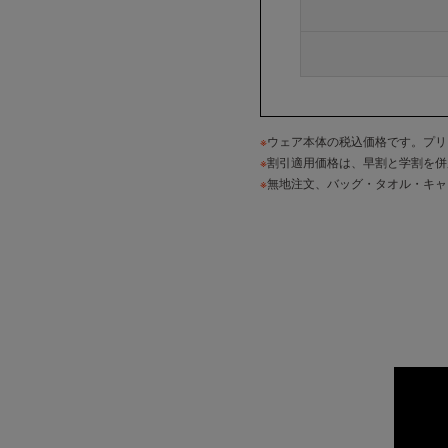
※
ウェア本体の税込価格です。プリ
※
割引適用価格は、早割と学割を併
※
無地注文、バッグ・タオル・キャ