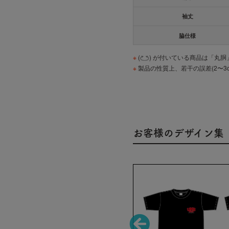
袖丈
脇仕様
※
(
) が付いている商品は「丸
※
製品の性質上、若干の誤差(2〜3
お客様のデザイン集