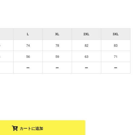
L
XL
2XL
3XL
0
74
78
82
83
3
56
59
63
71
カートに追加