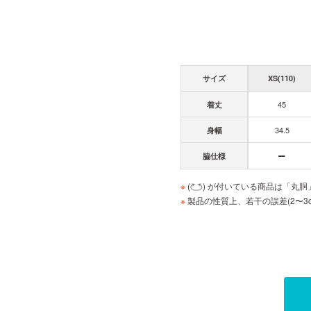
サイズ
XS(110)
45
着丈
34.5
身幅
脇仕様
※
(
) が付いている商品は「丸
※
製品の性質上、若干の誤差(2〜3