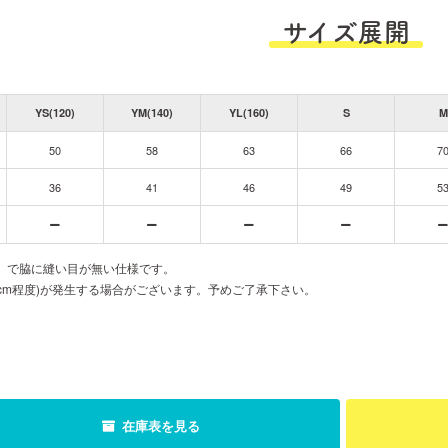
サイズ展開
YS(120)
YM(140)
YL(160)
S
M
50
58
63
66
7
36
41
46
49
5
胴」で脇に縫い目が無い仕様です。
cm程度)が発生する場合がございます。予めご了承下さい。
在庫表を見る