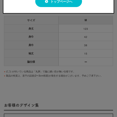
トップページへ
サイズ展開
サイズ
M
身丈
123
身巾
42
肩巾
38
袖丈
15
脇仕様
※
(
) が付いている商品は「丸胴」で脇に縫い目が無い仕様です。
※
製品の性質上、若干の誤差(2〜3cm程度)が発生する場合がございます。予めご了承下さい。
お客様のデザイン集