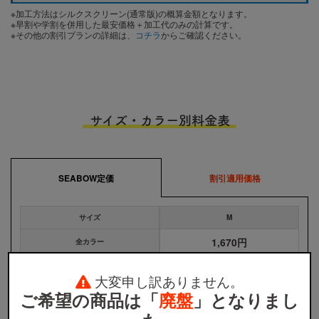
※加工方法はシルクスクリーン(通常版)の概算金額となります。
※早割や学割を併用した最安価格＋加工代のみの計算です。
※その他の割引プランの詳細は、
コチラ
からご確認ください。
サイズ・カラー別料金表
SEABOW定価
割引適用価格
サイズ
M
1,670円
全カラー
大変申し訳ありません。
※
ウェア本体の税込価格です。プリント代金、送料などは含まれません。
※
割引適用価格は、早割と学割を併用した場合のウェア本体の単価となります。詳しくは
割引プラン
か
ご希望の商品は「
廃盤
」となりまし
ら適用条件をご確認ください。
※
無地注文、バッグ・タオル・キャップ等は、割引の対象外です。