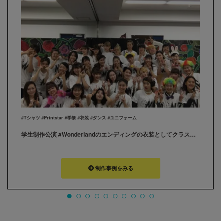
#Tシャツ #Printstar #学祭 #衣装 #ダンス #ユニフォーム
学生制作公演 #Wonderlandのエンディングの衣装としてクラス全員でTシャツを着用させていただきました。 既にダンスレッスンや私服としてみんな普段から着用させていただいております。 素敵なTシャツをプリントして頂きありがとうございました。
制作事例をみる