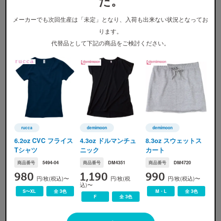
た。
メーカーでも次回生産は「未定」となり、入荷も出来ない状況となってお
ります。
代替品として下記の商品をご検討ください。
カラー展開
rucca
demimoon
demimoon
rucca(ルッカ)
demimoon(デミムーン)
demimoon(デミムーン)
6.2oz CVC フライス
4.3oz ドルマンチュ
8.3oz スウェットス
002 ブラック
594 ヴィンテージヘザーネイ
598 ヘザーチャコール
Tシャツ
ニック
カート
ビー
商品番号
5494-04
商品番号
DM4351
商品番号
DM4720
※
画像ですので実際の色味とは若干の誤差が生じます。ご了承ください。
980
1,190
990
円/枚(税込)〜
円/枚(税
円/枚(税込)〜
込)〜
S〜XL
全 3色
M・L
全 3色
F
全 3色