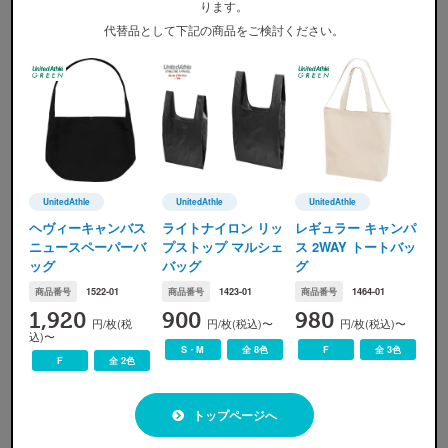
ります。
代替品として下記の商品をご検討ください。
002 ブラック
010 ライトグレー
019 ナチュラル
084 コバルトブルー
UnitedAthle
UnitedAthle
UnitedAthle
086 ネイビー
101 OD
169 フレンチレッド
190 カナリアイエロ
ー
UnitedAthle(ユナイテッドアスレ)
UnitedAthle(ユナイテッドアスレ)
UnitedAthle(ユナイテッ
ヘヴィーキャンバス
ライトナイロン リッ
レギュラー キャンパ
ニュースペーパーバ
プストップ マルシェ
ス 2WAY トートバッ
※
画像ですので実際の色味とは若干の誤差が生じます。ご了承ください。
ッグ
バッグ
グ
商品番号
1522-01
商品番号
1423-01
商品番号
1464-01
1,920
900
980
円/枚(税
円/枚(税込)〜
円/枚(税込)〜
込)〜
S・M
全 8色
F
全 3色
サイズ展開
F
全 2色
トップページへ
サイズ
F