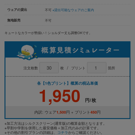
ウェアの貸出
不可
※貸出可能なウェアのご案内
無地販売
不可
キュートなカラーが勢揃い！ショルダー丈も調整OKです。
/
注文枚数
枚
プリント
箇所
各【1色プリント】概算の税込単価
1,950
円/枚
内訳: ウェア
1,500
円 + プリント
450
円
※加工方法はシルクスクリーン(通常版)の概算金額となります。
※早割や学割を併用した最安価格＋加工代のみの計算です。
※その他の割引プランの詳細は、
コチラ
からご確認ください。