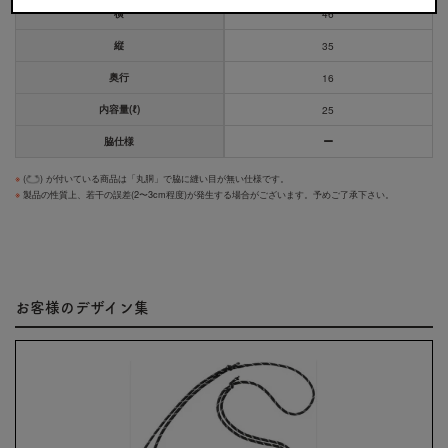
横
46
縦
35
奥行
16
内容量(ℓ)
25
脇仕様
※
(
) が付いている商品は「丸胴」で脇に縫い目が無い仕様です。
※
製品の性質上、若干の誤差(2〜3cm程度)が発生する場合がございます。予めご了承下さい。
お客様のデザイン集