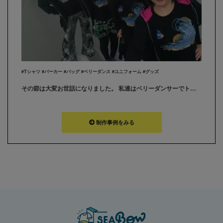
#Tシャツ #パーカー #バッグ #ベリーダンス #ユニフォーム #グッズ
その節は大変お世話になりました。 私達はベリーダンサーでトライバルユニット『BOMBA!!!』と言います。 年末忙しい時期に注文したのにも関わらず、年内に納品して頂きありがとうございました。とても素敵なグッズに仕上がり大満足です！ また機会がありましたら、よろしくお願いいたします
制作事例をみる