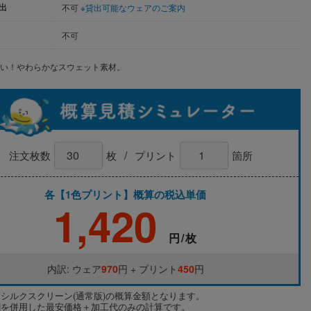
出
不可
※貸出可能なウェアのご案内
不可
愛い！やわらかなスウェット素材。
/
注文枚数
枚
プリント
箇所
各【1色プリント】概算の税込単価
1,420
円/枚
内訳: ウェア
970
円 + プリント
450
円
はシルクスクリーン(通常版)の概算金額となります。
割を併用した最安価格＋加工代のみの計算です。