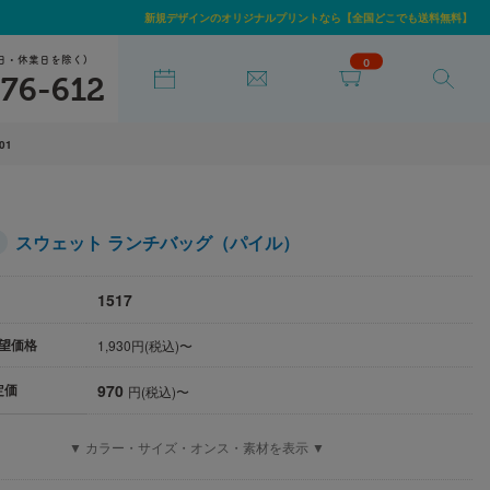
新規デザインのオリジナルプリントなら【全国どこでも送料無料】
日・休業日を除く)
0
76-612
-01
スウェット ランチバッグ（パイル）
1517
望価格
1,930円(税込)〜
970
定価
円(税込)〜
▼ カラー・サイズ・オンス・素材を表示 ▼