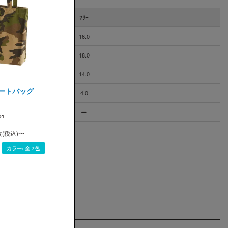
ﾌﾘｰ
16.0
18.0
14.0
le(ユナイテッドアスレ)
トートバッグ
4.0
01
枚(税込)〜
カラー:
全 7色