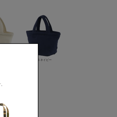
チュラル
086 ネイビー
。
す。