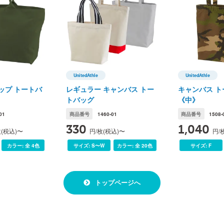
サイズ
横
縦
奥行
UnitedAthle
UnitedAthle
le(ユナイテッドアスレ)
UnitedAthle(ユナイテッドアスレ)
UnitedAth
ップ トートバ
レギュラー キャンバス トー
キャンバス 
内容量(ℓ)
トバッグ
《中》
脇仕様
01
商品番号
1460-01
商品番号
1508-
330
1,040
枚(税込)〜
円/枚(税込)〜
円/
胴」で脇に縫い目が無い仕様です。
cm程度)が発生する場合がございます。予めご了承下さい。
カラー:
全 4色
サイズ:
S〜W
カラー:
全 20色
サイズ:
F
トップページへ