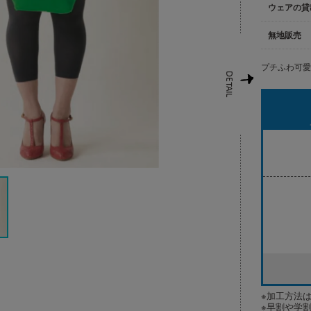
ウェアの貸
無地販売
プチふわ可
※加工方法
※早割や学