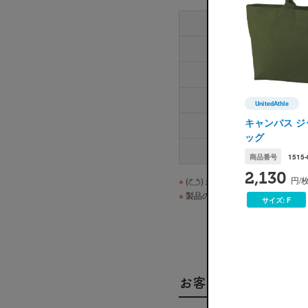
UnitedAthle
UnitedAth
キャンバス ジ
ッグ
商品番号
1515-
2,130
円/
※
(
) が付いている商品は「丸
※
製品の性質上、若干の誤差(2〜3
サイズ:
F
お客様のデザイン集