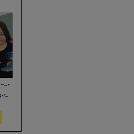
#Tシャツ #パーカー #バッグ #ベリーダンス #ユニフォーム #グッズ
その節は大変お世話になりました。 私達はベリーダンサーでトライバルユニット『BOMBA!!!』と言います。 年末忙しい時期に注文したのにも関わらず、年内に納品して頂きありがとうございました。とても素敵なグッズに仕上がり大満足です！ また機会がありましたら、よろしくお願いいたします