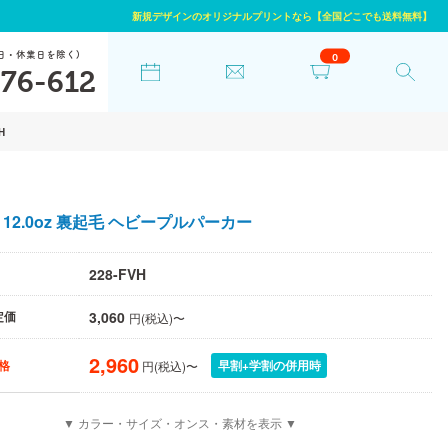
新規デザインのオリジナルプリントなら【全国どこでも送料無料】
日・休業日を除く)
0
76-612
VH
12.0oz 裏起毛 ヘビープルパーカー
228-FVH
3,060
定価
円(税込)〜
2,960
早割+学割の併用時
格
円(税込)〜
▼ カラー・サイズ・オンス・素材を表示 ▼