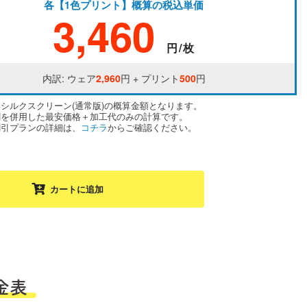
各【1色プリント】概算の税込単価
3,460
円/枚
内訳: ウェア
2,960
円 + プリント
500
円
はシルクスクリーン(通常版)の概算金額となります。
割を併用した最安価格＋加工代のみの計算です。
割引プランの詳細は、
コチラ
からご確認ください。
カートに追加
金表