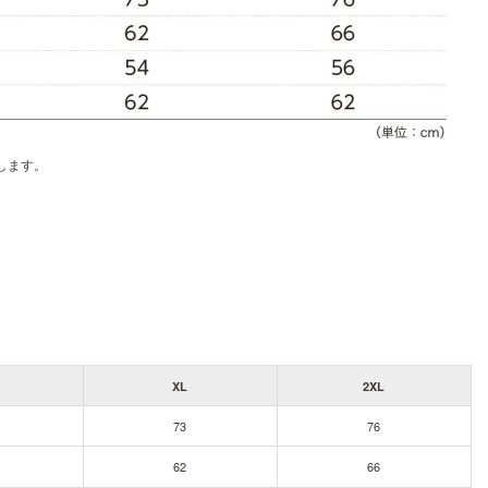
します。
XL
2XL
73
76
62
66