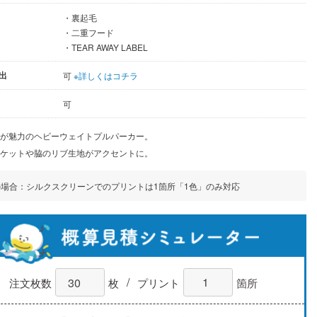
・裏起毛
・二重フード
・TEAR AWAY LABEL
出
可
※詳しくはコチラ
可
感が魅力のヘビーウェイトプルパーカー。
ポケットや脇のリブ生地がアクセントに。
の場合：シルクスクリーンでのプリントは1箇所「1色」のみ対応
/
注文枚数
枚
プリント
箇所