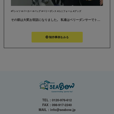
#Tシャツ #パーカー #バッグ #ベリーダンス #ユニフォーム #グッズ
その節は大変お世話になりました。 私達はベリーダンサーでトライバルユニット『BOMBA!!!』と言います。 年末忙しい時期に注文したのにも関わらず、年内に納品して頂きありがとうございました。とても素敵なグッズに仕上がり大満足です！ また機会がありましたら、よろしくお願いいたします
制作事例をみる
TEL：
0120-976-612
FAX：098-917-2240
MAIL：
info@seabow.jp