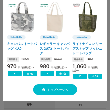
ﾀﾞｰｸﾌﾞﾙｰﾃﾞﾆﾑ
ﾗｲﾄﾌﾞﾙｰﾃﾞﾆﾑ
ｹﾐｶﾙｳｫｯｼｭﾃﾞﾆﾑ
UnitedAthle
UnitedAthle
UnitedAthle
UnitedAthle(ユナイテッドアスレ)
UnitedAthle(ユナイテッドアスレ)
UnitedAthle(ユナイテッ
キャンバス トートバ
レギュラー キャンパ
ライトナイロン リッ
※
画像ですので実際の色味とは若干の誤差が生じます。ご了承ください。
ッグ《大》
ス 2WAY トートバッ
プストップ メッシュ
グ
トートバッグ
商品番号
1518-01
商品番号
1464-01
商品番号
1418-01
970
980
1,060
円/枚(税込)〜
円/枚(税込)〜
円/枚(税
込)〜
サイズ展開
F
全 7色
F
全 3色
F
全 3色
サイズ
F
トップページへ
本体
W37×H36×D15
持手
56