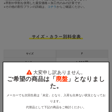
※早割や学割を併用した最安価格＋加工代のみの計算です。
※その他の割引プランの詳細は、
コチラ
からご確認ください。
サイズ・カラー別料金表
サイズ
F
1,290円
全カラー
大変申し訳ありません。
※
ウェア本体の税込価格です。プリント代金、送料などは含まれません。
ご希望の商品は「
廃盤
」となりまし
た。
メーカーでも次回生産は「未定」となり、入荷も出来ない状況となってお
カラー展開
ります。
代替品として下記の商品をご検討ください。