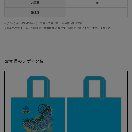
内容量
19ℓ
脇仕様
※
(
) が付いている商品は「丸胴」で脇に縫い目が無い仕様です。
※
製品の性質上、若干の誤差(2〜3cm程度)が発生する場合がございます。予めご了承下さい。
お客様のデザイン集