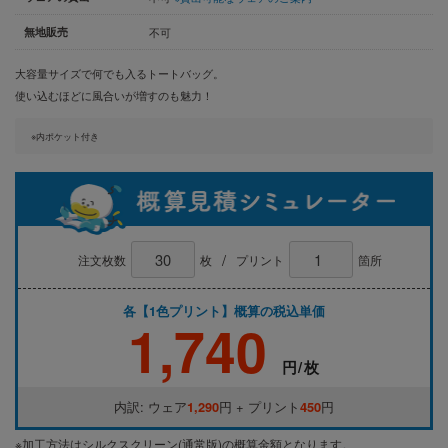
無地販売
不可
大容量サイズで何でも入るトートバッグ。
使い込むほどに風合いが増すのも魅力！
※内ポケット付き
/
注文枚数
枚
プリント
箇所
各【1色プリント】概算の税込単価
1,740
円/枚
内訳: ウェア
1,290
円 + プリント
450
円
※加工方法はシルクスクリーン(通常版)の概算金額となります。