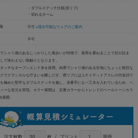
・ダブルステッチ仕様(首リブ)
・切れるネーム
出
不可
※貸出可能なウェアのご案内
不可
チでシャリ感のあるしっかりした風合いが特徴で、着用を重ねることで目が詰ま
決して味わえない肌触りとなります。
イタッチなオープンエンド糸を採用。肉厚でシャリ感のある生地にちょっと粗目な
ークでクラシカルな佇まいを醸しだす。襟リブにはユナイテッドアスレの代名詞で
さを極めた堅牢なダブルステッチを施し、糸番手にも一工夫を入れているため、ヘ
ティーな首元を実現。カラー展開は、定番カラーからトレンドのペールトーンカラ
色展開。
/
注文枚数
枚
プリント
箇所