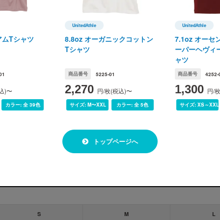
UnitedAthle
UnitedAthle
le(ユナイテッドアスレ)
UnitedAthle(ユナイテッドアスレ)
UnitedAth
ミアムTシャツ
8.8oz オーガニックコットン
7.1oz オー
Tシャツ
ーパーヘヴィ
ャツ
01
商品番号
5225-01
商品番号
4252-
2,270
1,300
SUMI
込)〜
円/枚(税込)〜
円/
L
カラー:
全 39色
サイズ:
M〜XXL
カラー:
全 5色
サイズ:
XS～XXL
の誤差が生じます。ご了承ください。
トップページへ
サイズ展開
S
M
L