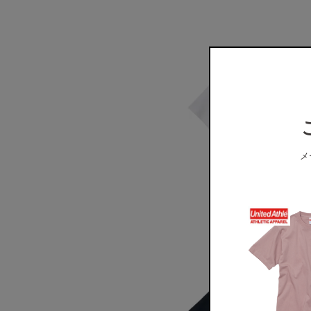
メ
ﾎﾜｲﾄ