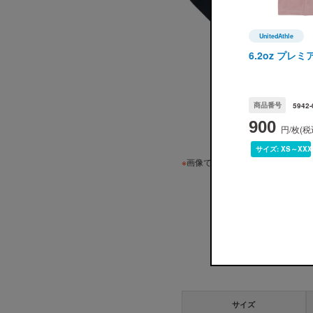
UnitedAthle
UnitedAth
6.2oz プレ
商品番号
5942-
900
ﾃﾞｨｰﾌﾟﾈｲﾋﾞｰ
円/枚(税
サイズ:
XS～XXX
※
画像ですので実際の色味とは若干
サイズ