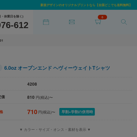
新規デザインのオリジナルプリントなら【全国どこでも送料無料】
日・休業日を除く)
0
976-612
-01
6.0oz オープンエンド ヘヴィーウェイトTシャツ
4208
810
定価
円(税込)〜
710
早割+学割の併用時
格
円(税込)〜
▼ カラー・サイズ・オンス・素材を表示 ▼