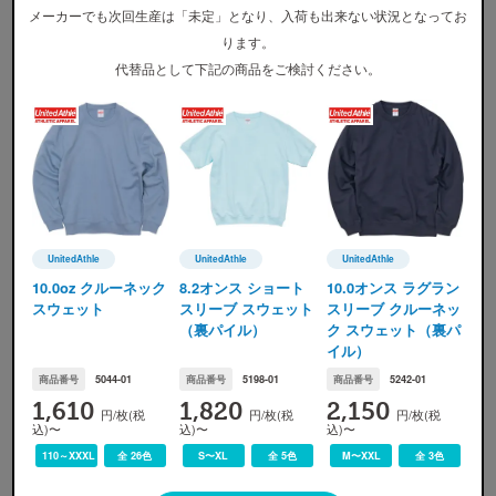
メーカーでも次回生産は「未定」となり、入荷も出来ない状況となってお
ります。
代替品として下記の商品をご検討ください。
カラー展開
UnitedAthle
UnitedAthle
UnitedAthle
UnitedAthle(ユナイテッドアスレ)
UnitedAthle(ユナイテッドアスレ)
UnitedAthle(ユナイテッ
10.0oz クルーネック
8.2オンス ショート
10.0オンス ラグラン
スウェット
スリーブ スウェット
スリーブ クルーネッ
（裏パイル）
ク スウェット（裏パ
002 ブラック
191 バニラホワイト
599 ヴィンテージヘザー
イル）
※
画像ですので実際の色味とは若干の誤差が生じます。ご了承ください。
商品番号
5044-01
商品番号
5198-01
商品番号
5242-01
1,610
1,820
2,150
円/枚(税
円/枚(税
円/枚(税
込)〜
込)〜
込)〜
110～XXXL
全 26色
S〜XL
全 5色
M〜XXL
全 3色
サイズ展開