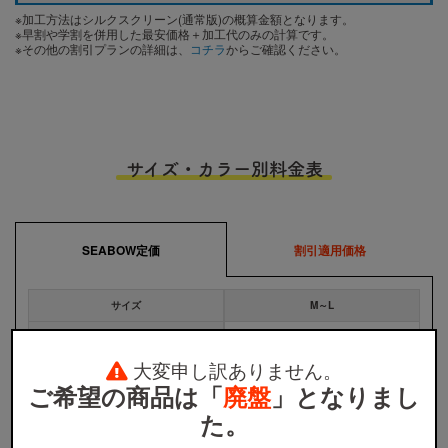
※加工方法はシルクスクリーン(通常版)の概算金額となります。
※早割や学割を併用した最安価格＋加工代のみの計算です。
※その他の割引プランの詳細は、
コチラ
からご確認ください。
サイズ・カラー別料金表
SEABOW定価
割引適用価格
サイズ
M～L
2,400円
全カラー
大変申し訳ありません。
ご希望の商品は「
廃盤
」となりまし
※
ウェア本体の税込価格です。プリント代金、送料などは含まれません。
※
割引適用価格は、早割と学割を併用した場合のウェア本体の単価となります。詳しくは
割引プラン
か
た。
ら適用条件をご確認ください。
※
無地注文、バッグ・タオル・キャップ等は、割引の対象外です。