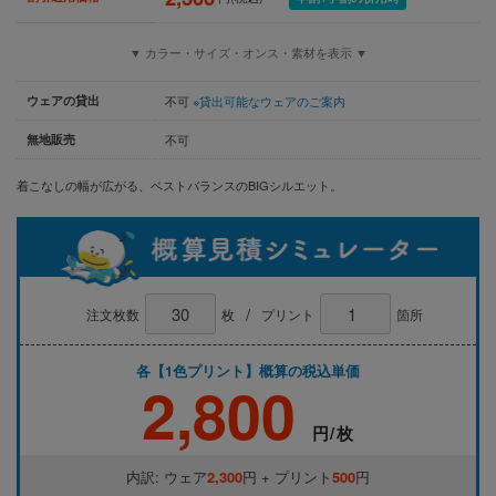
▼ カラー・サイズ・オンス・素材を表示 ▼
ウェアの貸出
不可
※貸出可能なウェアのご案内
無地販売
不可
着こなしの幅が広がる、ベストバランスのBIGシルエット。
/
注文枚数
枚
プリント
箇所
各【1色プリント】概算の税込単価
2,800
円/枚
内訳: ウェア
2,300
円 + プリント
500
円