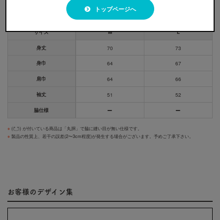
トップページへ
サイズ
M
L
身丈
70
73
身巾
64
67
肩巾
64
66
袖丈
51
52
脇仕様
※
(
) が付いている商品は「丸胴」で脇に縫い目が無い仕様です。
※
製品の性質上、若干の誤差(2〜3cm程度)が発生する場合がございます。予めご了承下さい。
お客様のデザイン集