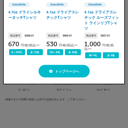
UnitedAthle
UnitedAthle
UnitedAthle
UnitedAthle(ユナイテッドアスレ)
UnitedAthle(ユナイテッドアスレ)
UnitedAthle(ユナイテッ
4.7oz ドライシルキ
4.1oz ドライアスレ
4.1oz ドライアスレ
ータッチTシャツ
チックTシャツ
チック ルーズフィッ
ト ラインリブTシャ
ツ
商品番号
5088-01
商品番号
5900-01
商品番号
5927-01
670
530
1,000
ﾎﾜｲﾄ
ﾌﾞﾗｯｸ
ﾈｲﾋﾞｰ
円/枚(税込)〜
円/枚(税込)〜
円/枚(税
込)〜
S～XXXL
全 15色
120～6XL
全 40色
M〜XL
全 5色
トップページへ
ﾀﾞｰｸｸﾞﾚｰ
ｻﾝﾄﾞﾍﾞｰｼﾞｭ
ｱｼｯﾄﾞｵﾘｰﾌﾞ
※
画像ですので実際の色味とは若干の誤差が生じます。ご了承ください。