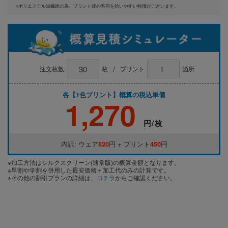
※ポリエステル短繊維の為、プリント後の毛羽を拾いやすい特徴がございます。
/
注文枚数
枚
プリント
箇所
各【1色プリント】概算の税込単価
1,270
円/枚
内訳: ウェア
820
円 + プリント
450
円
※加工方法はシルクスクリーン(通常版)の概算金額となります。
※早割や学割を併用した最安価格＋加工代のみの計算です。
※その他の割引プランの詳細は、
コチラ
からご確認ください。