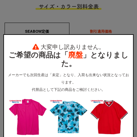
サイズ・カラー別料金表
SEABOW定価
割引適用価格
大変申し訳ありません。
サイズ
XS〜XL
XXL
ご希望の商品は「
廃盤
」となりまし
920円
1,120円
全カラー
た。
メーカーでも次回生産は「未定」となり、入荷も出来ない状況となってお
※
ウェア本体の税込価格です。プリント代金、送料などは含まれません。
※
割引適用価格は、早割と学割を併用した場合のウェア本体の単価となります。詳しくは
割引プラン
か
ります。
ら適用条件をご確認ください。
代替品として下記の商品をご検討ください。
※
無地注文、バッグ・タオル・キャップ等は、割引の対象外です。
カラー展開