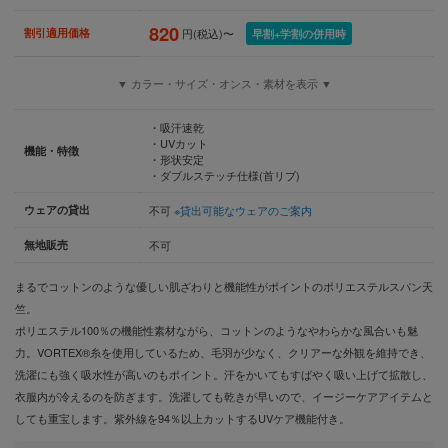
820
割引適用価格
円(税込)〜
早割+学割の併用時
▼ カラー・サイズ・オンス・素材を表示 ▼
・吸汗速乾
・UVカット
機能・特徴
・形状安定
・ダブルステッチ仕様(首リブ)
ウェアの貸出
不可
※貸出可能なウェアのご案内
無地販売
不可
まるでコットンのような優しい肌ざわりと機能性がポイントのポリエステルスパン天
竺。
ポリエステル100％の機能性素材ながら、コットンのようなやわらかな風合いも魅
力。VORTEX®糸を使用しているため、毛羽が少なく、クリアーな外観を維持でき、
洗濯にも強く吸水性が高いのもポイント。汗をかいてもすばやく吸い上げて拡散し、
衣服内が冷えるのを防ぎます。洗濯しても乾きが早いので、イージーケアアイテムと
しても重宝します。紫外線を94％以上カットするUVケア機能付き。