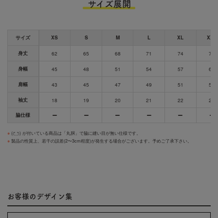
サイズ展開
サイズ
XS
S
M
L
XL
XXL
身丈
62
65
68
71
74
77
身幅
45
48
51
54
57
60
肩幅
43
45
47
49
51
54
袖丈
18
19
20
21
22
23
脇仕様
※
(
) が付いている商品は「丸胴」で脇に縫い目が無い仕様です。
※
製品の性質上、若干の誤差(2〜3cm程度)が発生する場合がございます。予めご了承下さい。
お客様のデザイン集