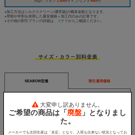
内訳: ウェア
1,000
円 + プリント
450
円
※加工方法はシルクスクリーン(通常版)の概算金額となります。
※早割や学割を併用した最安価格＋加工代のみの計算です。
※その他の割引プランの詳細は、
コチラ
からご確認ください。
サイズ・カラー別料金表
SEABOW定価
割引適用価格
サイズ
M〜XL
大変申し訳ありません。
1,100円
全カラー
ご希望の商品は「
廃盤
」となりまし
た。
※
ウェア本体の税込価格です。プリント代金、送料などは含まれません。
※
割引適用価格は、早割と学割を併用した場合のウェア本体の単価となります。詳しくは
割引プラン
か
メーカーでも次回生産は「未定」となり、入荷も出来ない状況となってお
ら適用条件をご確認ください。