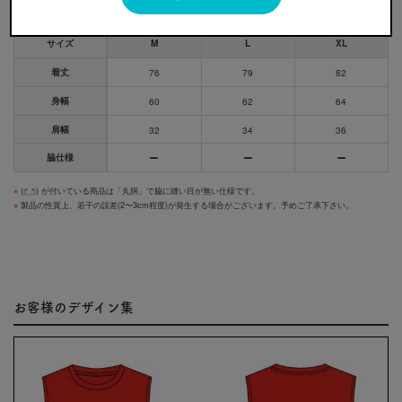
サイズ
M
L
XL
着丈
76
79
82
身幅
60
62
64
肩幅
32
34
36
脇仕様
※
(
) が付いている商品は「丸胴」で脇に縫い目が無い仕様です。
※
製品の性質上、若干の誤差(2〜3cm程度)が発生する場合がございます。予めご了承下さい。
お客様のデザイン集