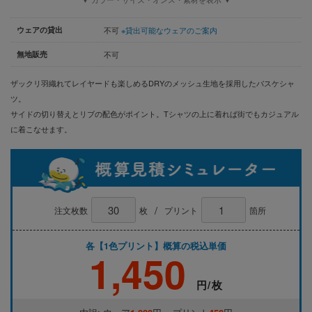
ウェアの貸出
不可
※貸出可能なウェアのご案内
無地販売
不可
ザックリ羽織れてレイヤードも楽しめるDRYのメッシュ生地を採用したバスケシャ
ツ。
サイドの切り替えとリブの配色がポイント。Tシャツの上に着れば街でもカジュアル
に着こなせます。
/
注文枚数
枚
プリント
箇所
各【1色プリント】概算の税込単価
1,450
円/枚