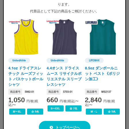
※
無地注文、バッグ・タオル・キャップ等は、割引の対象外です。
ります。
代替品として下記の商品をご検討ください。
カラー展開
UnitedAthle
UnitedAthle
LIFEMAX
UnitedAthle(ユナイテッドアスレ)
UnitedAthle(ユナイテッドアスレ)
LIFEMAX(ライフマックス
4.1oz ドライアスレ
4.4オンス ドライス
8.5oz ダンボールニ
チック ルーズフィッ
ムース リサイクルポ
ット ベスト《ポリジ
ト バスケットボール
リエステル スリーブ
ン加工》
ﾎﾜｲﾄ/ﾌﾞﾗｯｸ
ﾌﾞﾗｯｸ/ﾎﾜｲﾄ
ﾚｯﾄﾞ/ﾌﾞﾗｯｸ
ﾊﾟｰﾌﾟﾙ/ｶﾅﾘｱｲｴﾛｰ
シャツ
レスシャツ
※
画像ですので実際の色味とは若干の誤差が生じます。ご了承ください。
商品番号
5992-01
商品番号
5703-01
商品番号
MS2137
1,050
660
2,840
円/枚(税
円/枚(税込)〜
円/枚(税
込)〜
込)〜
S〜XXL
全 7色
M〜XL
全 5色
M・L
全 5色
サイズ展開
トップページへ