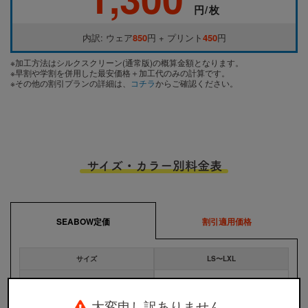
円/枚
内訳: ウェア
850
円 + プリント
450
円
※加工方法はシルクスクリーン(通常版)の概算金額となります。
※早割や学割を併用した最安価格＋加工代のみの計算です。
※その他の割引プランの詳細は、
コチラ
からご確認ください。
サイズ・カラー別料金表
SEABOW定価
割引適用価格
サイズ
LS〜LXL
950円
全カラー
大変申し訳ありません。