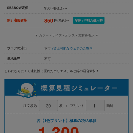
950
SEABOW定価
円(税込)〜
850
割引適用価格
円(税込)〜
早割+学割の併用時
▼ カラー・サイズ・オンス・素材を表示 ▼
ウェアの貸出
不可
※貸出可能なウェアのご案内
無地販売
不可
しわになりにくく速乾性に優れたポリエステルと綿の混合素材！
/
注文枚数
枚
プリント
箇所
各【1色プリント】概算の税込単価
1,300