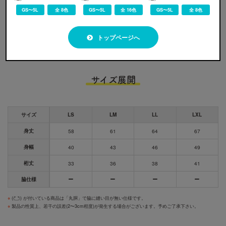
ブラック
レッド
アザレア
パープル
GS〜5L
全 8色
GS〜5L
全 16色
GS〜5L
全 8色
※
画像ですので実際の色味とは若干の誤差が生じます。ご了承ください。
トップページへ
サイズ展開
サイズ
LS
LM
LL
LXL
身丈
58
61
64
67
身幅
40
43
46
49
桁丈
33
36
38
41
脇仕様
※
(
) が付いている商品は「丸胴」で脇に縫い目が無い仕様です。
※
製品の性質上、若干の誤差(2〜3cm程度)が発生する場合がございます。予めご了承下さい。