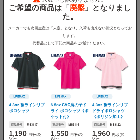
ご希望の商品は「
廃盤
」となりまし
※
ウェア本体の税込価格です。プリント代金、送料などは含まれません。
※
割引適用価格は、早割と学割を併用した場合のウェア本体の単価となります。詳しくは
割引プラン
か
た。
ら適用条件をご確認ください。
※
無地注文、バッグ・タオル・キャップ等は、割引の対象外です。
メーカーでも次回生産は「未定」となり、入荷も出来ない状況となってお
ります。
代替品として下記の商品をご検討ください。
カラー展開
LIFEMAX
LIFEMAX
LIFEMAX
LIFEMAX(ライフマックス)
LIFEMAX(ライフマックス)
LIFEMAX(ライフマックス
4.3oz 裾ラインリブ
6.5oz CVC鹿の子ド
4.3oz 裾ラインリブ
ヘリコニア
ライム
サファイヤ
ホワイト
ポロシャツ
ライ ポロシャツ《ポ
ドライポロシャツ
ケット付》
《ポリジン加工》
商品番号
MS3117
商品番号
MS3114
商品番号
MS3122
1,190
1,550
1,960
円/枚(税
円/枚(税
円/枚(税
込)〜
込)〜
込)〜