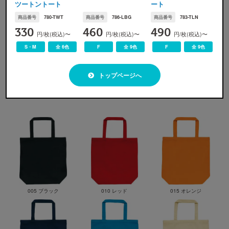
ツートントート
ート
※
ウェア本体の税込価格です。プリント代金、送料などは含まれません。
※
割引適用価格は、早割と学割を併用した場合のウェア本体の単価となります。詳しくは
割引プラン
か
商品番号
780-TWT
商品番号
786-LBG
商品番号
783-TLN
ら適用条件をご確認ください。
330
460
490
※
無地注文、バッグ・タオル・キャップ等は、割引の対象外です。
円/枚(税込)〜
円/枚(税込)〜
円/枚(税込)〜
S・M
全 6色
F
全 9色
F
全 9色
トップページへ
カラー展開
005 ブラック
010 レッド
015 オレンジ