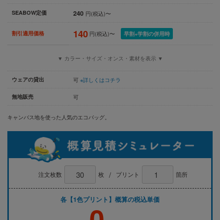
240
SEABOW定価
円(税込)〜
140
割引適用価格
円(税込)〜
早割+学割の併用時
▼ カラー・サイズ・オンス・素材を表示 ▼
ウェアの貸出
可
※詳しくはコチラ
無地販売
可
キャンバス地を使った人気のエコバッグ。
/
注文枚数
枚
プリント
箇所
各【1色プリント】概算の税込単価
0