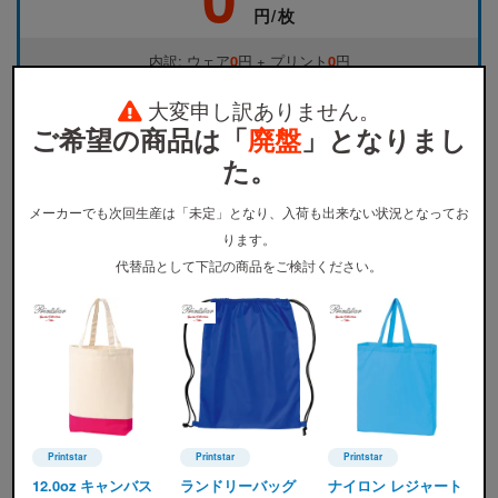
円/枚
内訳: ウェア
0
円 + プリント
0
円
※加工方法はシルクスクリーン(通常版)の概算金額となります。
大変申し訳ありません。
※早割や学割を併用した最安価格＋加工代のみの計算です。
ご希望の商品は「
廃盤
」となりまし
※その他の割引プランの詳細は、
コチラ
からご確認ください。
た。
メーカーでも次回生産は「未定」となり、入荷も出来ない状況となってお
ります。
代替品として下記の商品をご検討ください。
サイズ・カラー別料金表
SEABOW定価
割引適用価格
サイズ
S
M
L
240円
290円
330円
全カラー
Printstar
Printstar
Printstar
Printstar(プリントスター)
Printstar(プリントスター)
Printstar(プリントスター)
12.0oz キャンバス
ランドリーバッグ
ナイロン レジャート