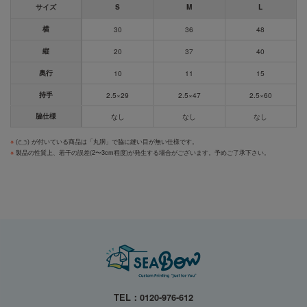
サイズ
S
M
L
横
30
36
48
縦
20
37
40
奥行
10
11
15
持手
2.5×29
2.5×47
2.5×60
脇仕様
なし
なし
なし
※
(
) が付いている商品は「丸胴」で脇に縫い目が無い仕様です。
※
製品の性質上、若干の誤差(2〜3cm程度)が発生する場合がございます。予めご了承下さい。
TEL：
0120-976-612