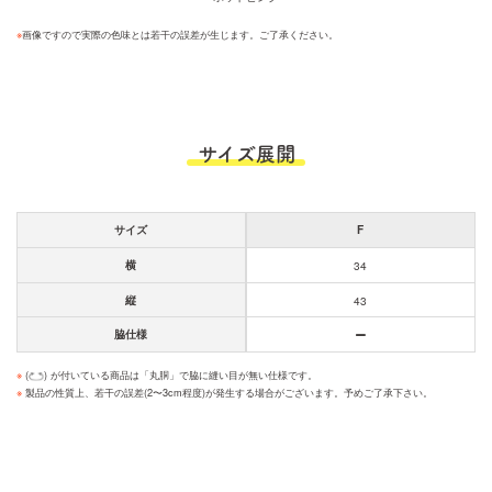
※
画像ですので実際の色味とは若干の誤差が生じます。ご了承ください。
サイズ展開
サイズ
F
横
34
縦
43
脇仕様
※
(
) が付いている商品は「丸胴」で脇に縫い目が無い仕様です。
※
製品の性質上、若干の誤差(2〜3cm程度)が発生する場合がございます。予めご了承下さい。