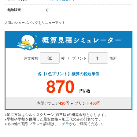
無地販売
可
人気のシューズバッグをリニューアル！
/
注文枚数
枚
プリント
箇所
各【1色プリント】概算の税込単価
870
円/枚
内訳: ウェア
420
円 + プリント
450
円
※加工方法はシルクスクリーン(通常版)の概算金額となります。
※早割や学割を併用した最安価格＋加工代のみの計算です。
※その他の割引プランの詳細は、
コチラ
からご確認ください。