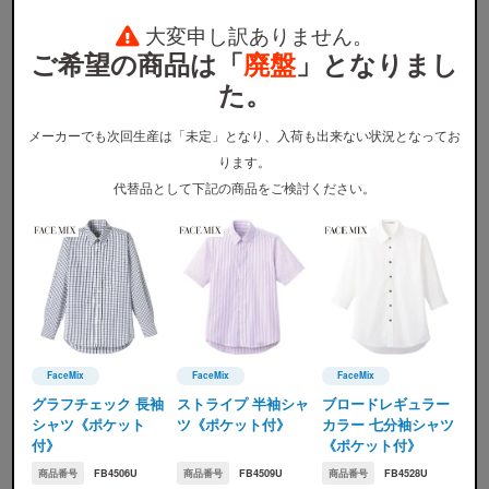
円/枚
大変申し訳ありません。
ご希望の商品は「
廃盤
」となりまし
内訳: ウェア
0
円 + プリント
0
円
た。
※加工方法はシルクスクリーン(通常版)の概算金額となります。
※早割や学割を併用した最安価格＋加工代のみの計算です。
※その他の割引プランの詳細は、
コチラ
からご確認ください。
メーカーでも次回生産は「未定」となり、入荷も出来ない状況となってお
ります。
代替品として下記の商品をご検討ください。
サイズ・カラー別料金表
SEABOW定価
割引適用価格
FaceMix
FaceMix
FaceMix
FaceMix(フェイスミックス)
FaceMix(フェイスミックス)
FaceMix(フェイスミックス
グラフチェック 長袖
ストライプ 半袖シャ
ブロードレギュラー
サイズ
SS～3L
4L
シャツ《ポケット
ツ《ポケット付》
カラー 七分袖シャツ
付》
《ポケット付》
1,690円
1,870円
全カラー
商品番号
FB4506U
商品番号
FB4509U
商品番号
FB4528U