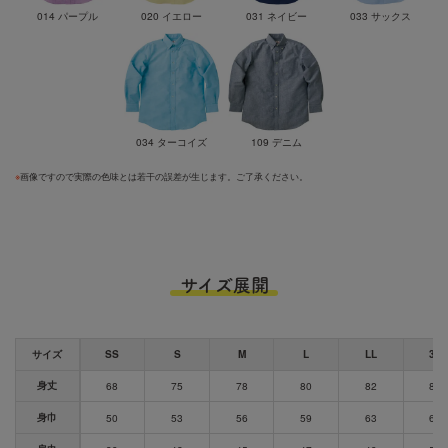
014 パープル
020 イエロー
031 ネイビー
033 サックス
034 ターコイズ
109 デニム
※
画像ですので実際の色味とは若干の誤差が生じます。ご了承ください。
サイズ展開
サイズ
SS
S
M
L
LL
3L
身丈
68
75
78
80
82
84
身巾
50
53
56
59
63
67