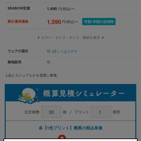
1,690
SEABOW定価
円(税込)〜
1,590
割引適用価格
円(税込)〜
早割+学割の併用時
▼ カラー・サイズ・オンス・素材を表示 ▼
ウェアの貸出
可
※詳しくはコチラ
無地販売
可
上品とカジュアルさを適度に兼備。
/
注文枚数
枚
プリント
箇所
各【1色プリント】概算の税込単価
0