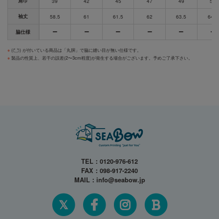
肩巾
39
42
45
47
49
51
袖丈
58.5
61
61.5
62
63.5
64.5
脇仕様
※
(
) が付いている商品は「丸胴」で脇に縫い目が無い仕様です。
※
製品の性質上、若干の誤差(2〜3cm程度)が発生する場合がございます。予めご了承下さい。
TEL：
0120-976-612
FAX：098-917-2240
MAIL：
info@seabow.jp
𝕏