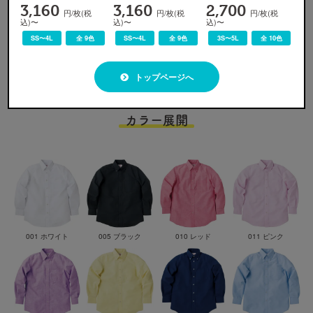
3,160
3,160
2,700
※
ウェア本体の税込価格です。プリント代金、送料などは含まれません。
円/枚(税
円/枚(税
円/枚(税
込)〜
込)〜
込)〜
※
割引適用価格は、早割と学割を併用した場合のウェア本体の単価となります。詳しくは
割引プラン
か
ら適用条件をご確認ください。
SS〜4L
全 9色
SS〜4L
全 9色
3S〜5L
全 10色
※
無地注文、バッグ・タオル・キャップ等は、割引の対象外です。
トップページへ
カラー展開
001 ホワイト
005 ブラック
010 レッド
011 ピンク