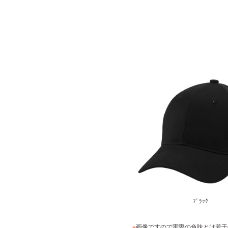
ﾌﾞﾗｯｸ
※
画像ですので実際の色味とは若干