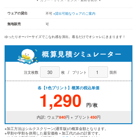
ウェアの貸出
不可
※貸出可能なウェアのご案内
無地販売
可
ゆったりオーバーサイズでこなれ感を演出。着るだけでオシャレにきまります！
/
注文枚数
枚
プリント
箇所
各【1色プリント】概算の税込単価
1,290
円/枚
内訳: ウェア
840
円 + プリント
450
円
※加工方法はシルクスクリーン(通常版)の概算金額となります。
※早割や学割を併用した最安価格＋加工代のみの計算です。