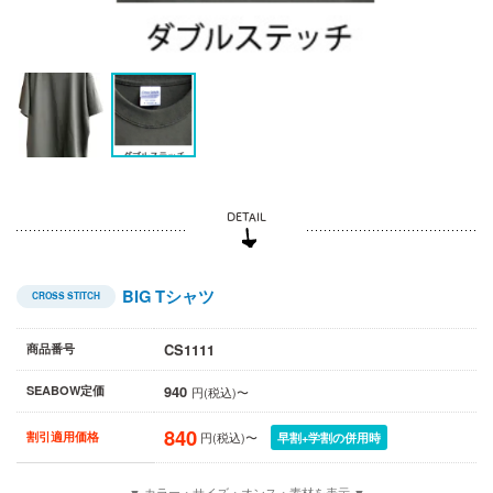
BIG Tシャツ
CROSS STITCH
CS1111
商品番号
940
SEABOW定価
円(税込)〜
840
割引適用価格
円(税込)〜
早割+学割の併用時
▼ カラー・サイズ・オンス・素材を表示 ▼