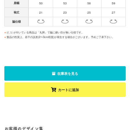
肩幅
50
53
56
59
袖丈
21
23
25
27
脇仕様
※
(
) が付いている商品は「丸胴」で脇に縫い目が無い仕様です。
※
製品の性質上、若干の誤差(2〜3cm程度)が発生する場合がございます。予めご了承下さい。
在庫表を見る
カートに追加
お客様のデザイン集