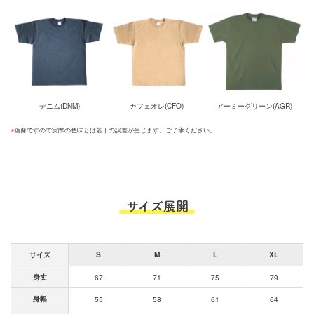
デニム(DNM)
カフェオレ(CFO)
アーミーグリーン(AGR)
※
画像ですので実際の色味とは若干の誤差が生じます。ご了承ください。
サイズ展開
サイズ
S
M
L
XL
身丈
67
71
75
79
身幅
55
58
61
64