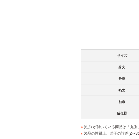
サイズ
身丈
身巾
裄丈
袖巾
脇仕様
※
(
) が付いている商品は「丸
※
製品の性質上、若干の誤差(2〜3