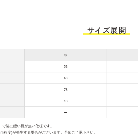
サイズ展開
S
53
43
76
18
胴」で脇に縫い目が無い仕様です。
cm程度)が発生する場合がございます。予めご了承下さい。