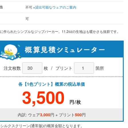
出
不可
※貸出可能なウェアのご案内
可
に作られたシンプルなジップパーカー。11.2ozの生地はも暖かさも抜群です。
/
注文枚数
枚
プリント
箇所
各【1色プリント】概算の税込単価
3,500
円/枚
内訳: ウェア
3,000
円 + プリント
500
円
はシルクスクリーン(通常版)の概算金額となります。