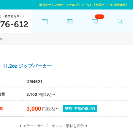
新規デザインのオリジナルプリントなら【全国どこでも送料無料】
日・休業日を除く)
0
76-612
21
11.2oz ジップパーカー
DM4621
3,100
定価
円(税込)〜
3,000
早割+学割の併用時
格
円(税込)〜
▼ カラー・サイズ・オンス・素材を表示 ▼