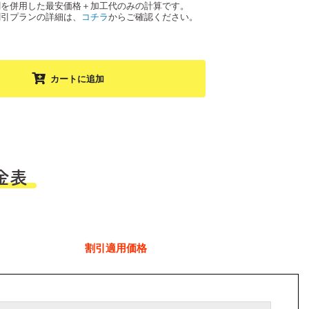
割を併用した最安価格＋加工代のみの計算です。
割引プランの詳細は、
コチラ
からご確認ください。
カートに追加
金表
割引適用価格