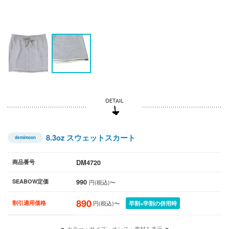
8.3oz スウェットスカート
demimoon
DM4720
商品番号
990
SEABOW定価
円(税込)〜
890
割引適用価格
円(税込)〜
早割+学割の併用時
▼ カラー・サイズ・オンス・素材を表示 ▼