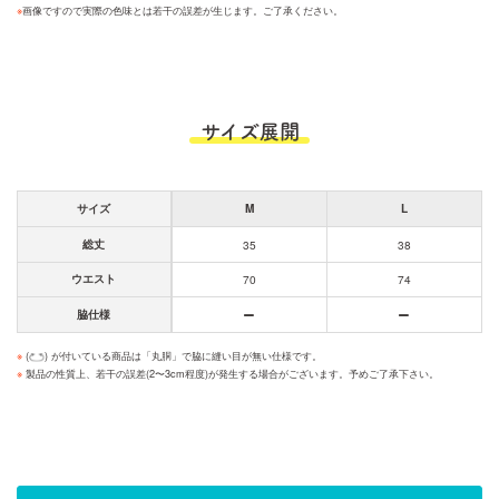
※
画像ですので実際の色味とは若干の誤差が生じます。ご了承ください。
サイズ展開
サイズ
M
L
総丈
35
38
ウエスト
70
74
脇仕様
※
(
) が付いている商品は「丸胴」で脇に縫い目が無い仕様です。
※
製品の性質上、若干の誤差(2〜3cm程度)が発生する場合がございます。予めご了承下さい。