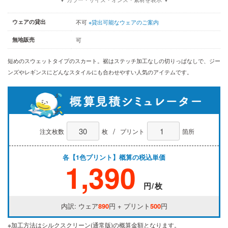
ウェアの貸出
不可
※貸出可能なウェアのご案内
無地販売
可
短めのスウェットタイプのスカート。裾はステッチ加工なしの切りっぱなしで、ジー
ンズやレギンスにどんなスタイルにも合わせやすい人気のアイテムです。
/
注文枚数
枚
プリント
箇所
各【1色プリント】概算の税込単価
1,390
円/枚
内訳: ウェア
890
円 + プリント
500
円
※加工方法はシルクスクリーン(通常版)の概算金額となります。