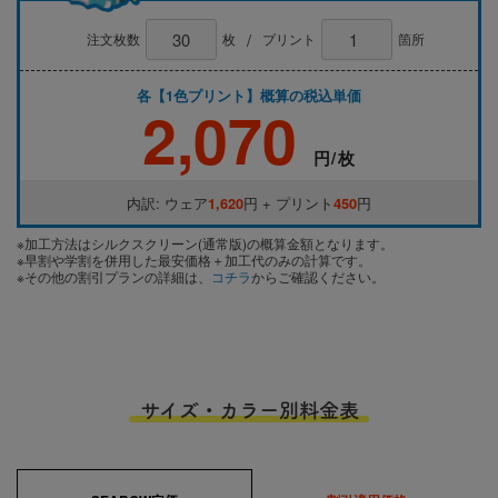
/
注文枚数
枚
プリント
箇所
各【1色プリント】概算の税込単価
2,070
円/枚
内訳: ウェア
1,620
円 + プリント
450
円
※加工方法はシルクスクリーン(通常版)の概算金額となります。
※早割や学割を併用した最安価格＋加工代のみの計算です。
※その他の割引プランの詳細は、
コチラ
からご確認ください。
サイズ・カラー別料金表