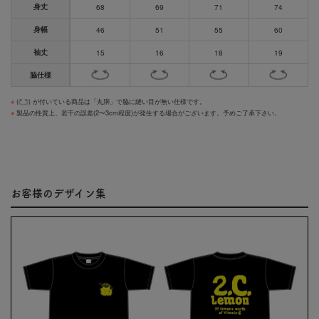
身丈
68
69
71
74
身幅
46
51
55
60
袖丈
15
16
18
19
脇仕様
※
(
) が付いている商品は「丸胴」で脇に縫い目が無い仕様です。
※
製品の性質上、若干の誤差(2〜3cm程度)が発生する場合がございます。予めご了承下さい。
お客様のデザイン集