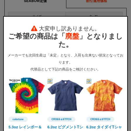
SEABOW定価
割引適用価格
サイズ
S〜XL
1,720円
大変申し訳ありません。
全カラー
ご希望の商品は「
廃盤
」となりまし
た。
※
ウェア本体の税込価格です。プリント代金、送料などは含まれません。
※
割引適用価格は、早割と学割を併用した場合のウェア本体の単価となります。詳しくは
割引プラン
か
ら適用条件をご確認ください。
メーカーでも次回生産は「未定」となり、入荷も出来ない状況となってお
※
無地注文、バッグ・タオル・キャップ等は、割引の対象外です。
ります。
代替品として下記の商品をご検討ください。
カラー展開
colortone
CROSS＆STITCH
CROSS＆STITCH
非公開: colortone(カラートーン)
CROSS＆STITCH(クロスアンドステッチ)
CROSS＆STITCH(クロ
5.3oz レインボー＆
6.2oz ピグメントTシ
6.2oz タイダイTシャ