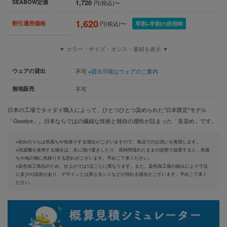
1,720
SEABOW定価
円(税込)〜
1,620
割引適用価格
円(税込)〜
早割+学割の併用時
▼ カラー・サイズ・オンス・素材を表示 ▼
ウェアの貸出
不可
※貸出可能なウェアのご案内
無地販売
不可
日本の工場でタイダイ職人によって、ひとつひとつ染められた"日本限定"モデル
「Goodye」。日本ならではの繊細な技術と独自の感性が詰まった「良染め」です。
※初めのうちは色落ちや色移りする場合がございますので、単品でのお洗いを推奨します。
※洗濯機を使用する場合は、水に浸け置きしたり、長時間濡れたままの状態で放置すると、色落
ちや他の物に色移りする恐れがございます。予めご了承ください。
※染色加工商品のため、仕上がりは1点ごとに異なります。また、染色加工後の縮みにより寸法
に多少の誤差があり、デザインとは異なるシミなどが現れる場合がございます。予めご了承く
ださい。