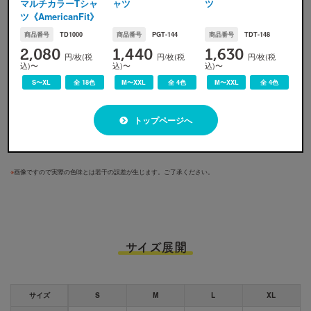
マルチカラーTシャ
ャツ
ツ
ツ《AmericanFit》
商品番号
TD1000
商品番号
PGT-144
商品番号
TDT-148
リバーストーンピンク
リバーストーンパープル
リバーストーンレモン
2,080
1,440
1,630
円/枚(税
円/枚(税
円/枚(税
込)〜
込)〜
込)〜
S〜XL
全 18色
M〜XXL
全 4色
M〜XXL
全 4色
トップページへ
フェリスウィールブルー
フェリスウィールグリーン
※
画像ですので実際の色味とは若干の誤差が生じます。ご了承ください。
サイズ展開
サイズ
S
M
L
XL