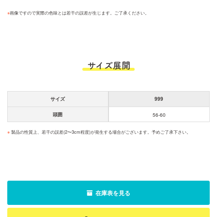
※
画像ですので実際の色味とは若干の誤差が生じます。ご了承ください。
サイズ展開
サイズ
999
頭囲
56-60
※
製品の性質上、若干の誤差(2〜3cm程度)が発生する場合がございます。予めご了承下さい。
在庫表を見る