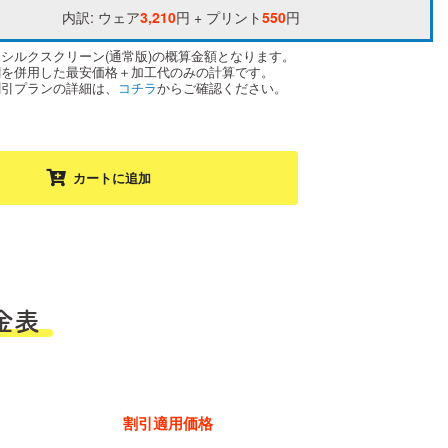
内訳: ウェア
3,210
円 + プリント
550
円
はシルクスクリーン(通常版)の概算金額となります。
割を併用した最安価格＋加工代のみの計算です。
割引プランの詳細は、
コチラ
からご確認ください。
カートに追加
金表
割引適用価格