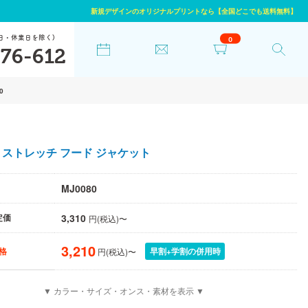
新規デザインのオリジナルプリントなら【全国どこでも送料無料】
日・休業日を除く)
0
76-612
0
ストレッチ フード ジャケット
MJ0080
3,310
定価
円(税込)〜
3,210
早割+学割の併用時
格
円(税込)〜
▼ カラー・サイズ・オンス・素材を表示 ▼