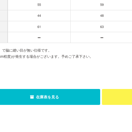
55
59
44
48
61
63
胴」で脇に縫い目が無い仕様です。
cm程度)が発生する場合がございます。予めご了承下さい。
在庫表を見る