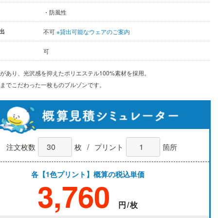
・防風性
出
不可
※貸出可能なウェアのご案内
可
があり、光沢感を抑えたポリエステル100%素材を採用。
ルまでこだわった一枚ものブルゾンです。
/
注文枚数
枚
プリント
箇所
各【1色プリント】概算の税込単価
3,760
円/枚