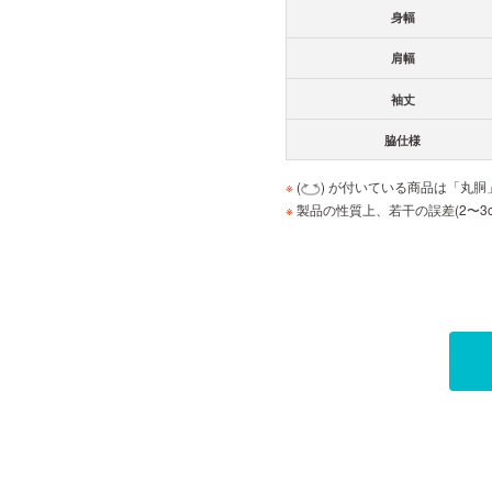
身幅
肩幅
袖丈
脇仕様
※
(
) が付いている商品は「丸
※
製品の性質上、若干の誤差(2〜3