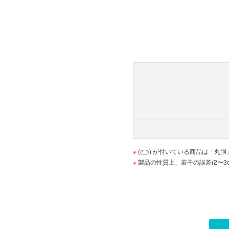
※
(
) が付いている商品は「丸
※
製品の性質上、若干の誤差(2〜3