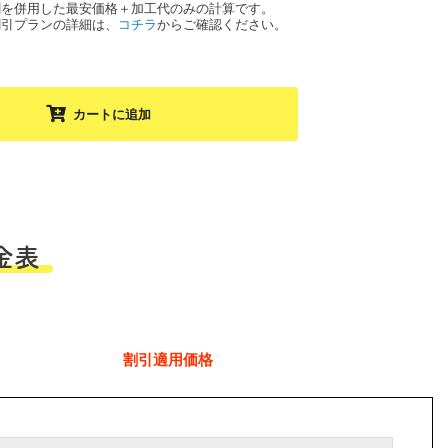
割を併用した最安価格＋加工代のみの計算です。
割引プランの詳細は、
コチラ
からご確認ください。
カートに追加
金表
割引適用価格