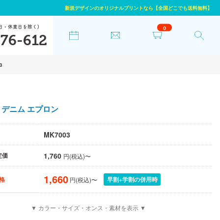
新規デザインのオリジナルプリントなら【全国どこでも送料無料】
日・休業日を除く)
0
76-612
3
デニム エプロン
MK7003
1,760
定価
円(税込)〜
1,660
早割+学割の併用時
格
円(税込)〜
▼ カラー・サイズ・オンス・素材を表示 ▼