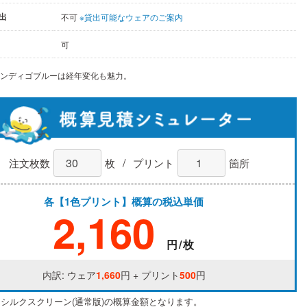
出
不可
※貸出可能なウェアのご案内
可
インディゴブルーは経年変化も魅力。
/
注文枚数
枚
プリント
箇所
各【1色プリント】概算の税込単価
2,160
円/枚
内訳: ウェア
1,660
円 + プリント
500
円
はシルクスクリーン(通常版)の概算金額となります。