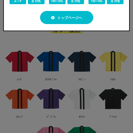
Jr.〜F
全 22色
100〜XXL
全 23色
130〜4XL
全 25色
トップページへ
カラー展開
ﾚｯﾄﾞ
ﾛｲﾔﾙﾌﾞﾙｰ
ﾈｲﾋﾞｰ
ｲｴﾛｰ
ｵﾚﾝｼﾞ
ﾊﾟｰﾌﾟﾙ
ﾎﾜｲﾄ
ﾌﾞﾗｯｸ