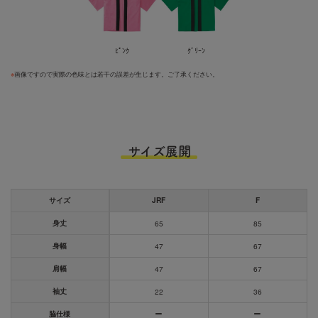
ﾋﾟﾝｸ
ｸﾞﾘｰﾝ
※
画像ですので実際の色味とは若干の誤差が生じます。ご了承ください。
サイズ展開
サイズ
JRF
F
身丈
65
85
身幅
47
67
肩幅
47
67
袖丈
22
36
脇仕様