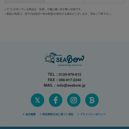
※
(
) が付いている商品は「丸胴」で脇に縫い目が無い仕様です。
※
製品の性質上、若干の誤差(2〜3cm程度)が発生する場合がございます。予めご了承下さい。
TEL：
0120-976-612
FAX：098-917-2240
MAIL：
info@seabow.jp
𝕏
会社概要
特定商取引法に基づく表記
プライバシーポリシー