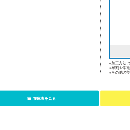
※加工方法
※早割や学
※その他の
在庫表を見る