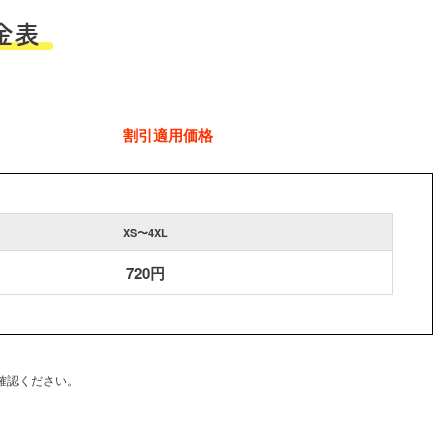
金表
割引適用価格
XS〜4XL
720円
確認ください。