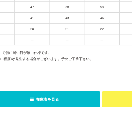
47
50
53
41
43
46
20
21
22
胴」で脇に縫い目が無い仕様です。
cm程度)が発生する場合がございます。予めご了承下さい。
在庫表を見る