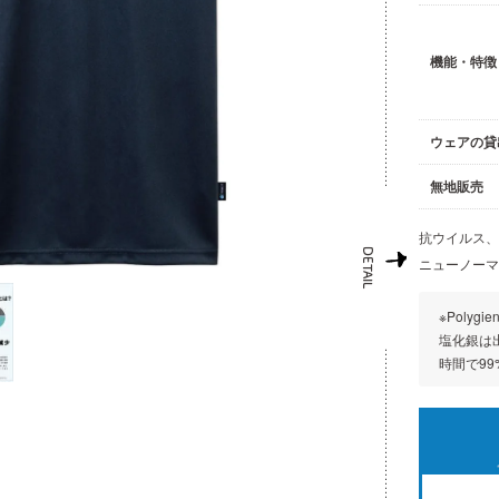
機能・特徴
ウェアの貸
無地販売
抗ウイルス、
ニューノーマ
※Poly
塩化銀は
時間で9