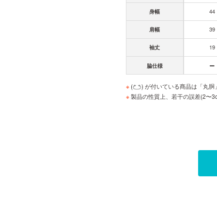
44
身幅
39
肩幅
19
袖丈
脇仕様
※
(
) が付いている商品は「丸
※
製品の性質上、若干の誤差(2〜3