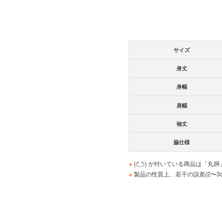
サイズ
身丈
身幅
肩幅
袖丈
脇仕様
※
(
) が付いている商品は「丸
※
製品の性質上、若干の誤差(2〜3