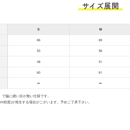
サイズ展開
S
M
66
69
53
56
48
51
60
61
胴」で脇に縫い目が無い仕様です。
cm程度)が発生する場合がございます。予めご了承下さい。