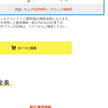
内訳: ウェア
3,570
円 + プリント
500
円
はシルクスクリーン(通常版)の概算金額となります。
割を併用した最安価格＋加工代のみの計算です。
割引プランの詳細は、
コチラ
からご確認ください。
カートに追加
金表
割引適用価格