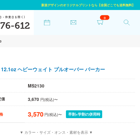
新規デザインのオリジナルプリントなら【全国どこでも送料無料】
日・休業日を除く)
0
76-612
0
12.1oz ヘビーウェイト プルオーバー パーカー
MS2130
3,670
定価
円(税込)〜
3,570
早割+学割の併用時
格
円(税込)〜
▼ カラー・サイズ・オンス・素材を表示 ▼