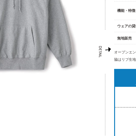
機能・特徴
ウェアの貸
無地販売
オープンエ
脇はリブ生