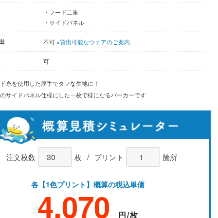
・フード二重
・サイドパネル
出
不可
※貸出可能なウェアのご案内
可
ンド糸を使用した厚手でタフな生地に！
地のサイドパネル仕様にした一枚で様になるパーカーです
/
注文枚数
枚
プリント
箇所
各【1色プリント】概算の税込単価
4,070
円/枚