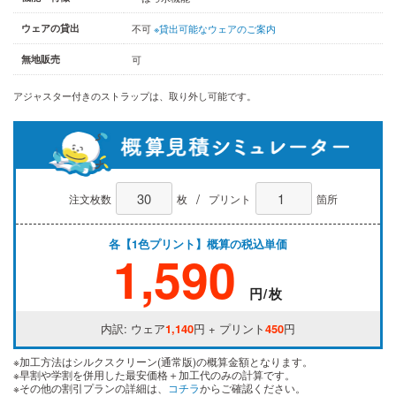
ウェアの貸出
不可
※貸出可能なウェアのご案内
無地販売
可
アジャスター付きのストラップは、取り外し可能です。
/
注文枚数
枚
プリント
箇所
各【1色プリント】概算の税込単価
1,590
円/枚
内訳: ウェア
1,140
円 + プリント
450
円
※加工方法はシルクスクリーン(通常版)の概算金額となります。
※早割や学割を併用した最安価格＋加工代のみの計算です。
※その他の割引プランの詳細は、
コチラ
からご確認ください。