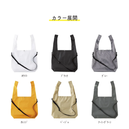
カラー展開
ﾎﾜｲﾄ
ﾌﾞﾗｯｸ
ｸﾞﾚｰ
ｵﾚﾝｼﾞ
ﾍﾞｰｼﾞｭ
ｱｰﾐｰｸﾞﾘｰﾝ