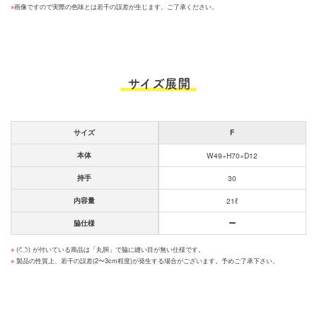
※
画像ですので実際の色味とは若干の誤差が生じます。ご了承ください。
サイズ展開
サイズ
F
本体
W49×H70×D12
持手
30
内容量
21ℓ
脇仕様
※
(
) が付いている商品は「丸胴」で脇に縫い目が無い仕様です。
※
製品の性質上、若干の誤差(2〜3cm程度)が発生する場合がございます。予めご了承下さい。