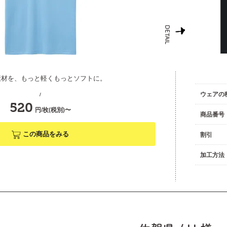
素材を、もっと軽くもっとソフトに。
ウェアの
/
520
円/枚(税別)〜
商品番号
この商品をみる
割引
加工方法