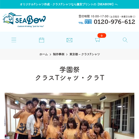
オリジナルTシャツ作成・クラスTシャツなら激安プリントの【SEABOW】へ
受付時間 10:00-17:00
(土日祝日・休業日を除く)
0120-976-612
TEL
0
ホーム
制作事例
東京都 – クラスTシャツ
学園祭
クラスTシャツ・クラT