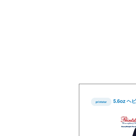
5.6oz
printstar