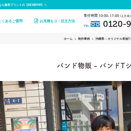
なら激安プリントの【SEABOW】へ
受付時間 10:00-17:00
(土日祝
よくあるご質問
お見積もり・注文方法
0120-9
TEL
ホーム
制作事例
沖縄県 – オリジナル長袖
バンド物販
-
バンドT