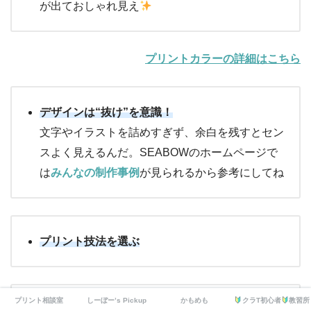
が出ておしゃれ見え
プリントカラーの詳細はこちら
デザインは“抜け”を意識！
文字やイラストを詰めすぎず、余白を残すとセン
スよく見えるんだ。SEABOWのホームページで
は
みんなの制作事例
が見られるから参考にしてね
プリント技法を選ぶ
プリント相談室
しーぼー’s Pickup
かもめも
クラT初心者
教習所
シルクスクリーン印刷
：
定番のクラスロゴやチー