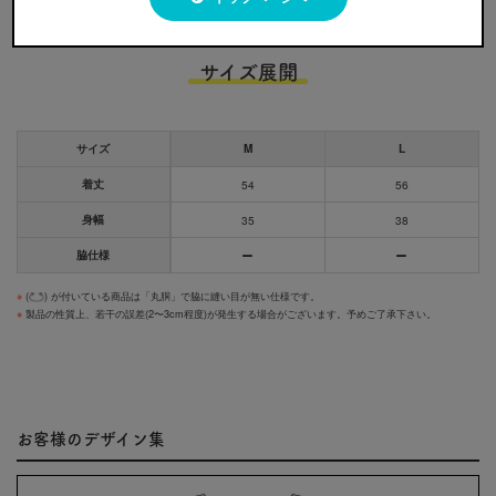
サイズ展開
サイズ
M
L
着丈
54
56
身幅
35
38
脇仕様
※
(
) が付いている商品は「丸胴」で脇に縫い目が無い仕様です。
※
製品の性質上、若干の誤差(2〜3cm程度)が発生する場合がございます。予めご了承下さい。
お客様のデザイン集