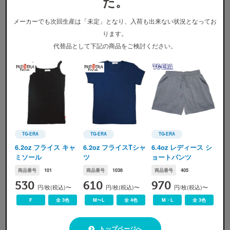
た。
メーカーでも次回生産は「未定」となり、入荷も出来ない状況となってお
ります。
代替品として下記の商品をご検討ください。
カラー展開
TG-ERA
TG-ERA
TG-ERA
TG-ERA(ティージーエラ)
TG-ERA(ティージーエラ)
TG-ERA(ティージーエラ)
6.2oz フライス キャ
6.2oz フライスTシャ
6.4oz レディース シ
ミソール
ツ
ョートパンツ
商品番号
101
商品番号
1036
商品番号
405
530
610
970
円/枚(税込)〜
円/枚(税込)〜
円/枚(税込)〜
ホワイト
ブラック
F
全 3色
M〜L
全 4色
M・L
全 3色
※
画像ですので実際の色味とは若干の誤差が生じます。ご了承ください。
トップページへ