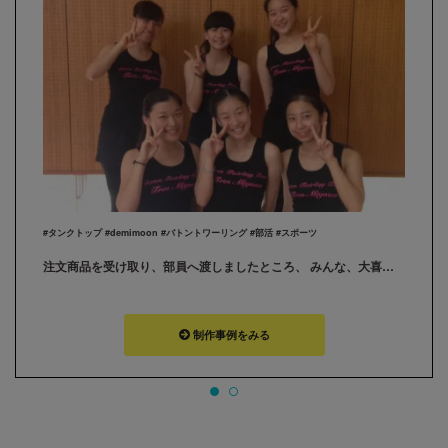
#タンクトップ #demimoon #バトントワーリング #部活 #スポーツ
注文商品を受け取り、部員へ渡しましたところ、 みんな、大喜びで夏休みの練習に着用しております。 ありがとうございました。 買い足したいという声があり、追加で注文させていただきたいと考えております。
制作事例をみる