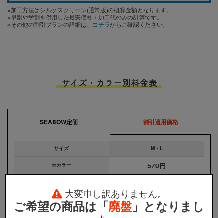
※加工方法はシルクスクリーン(通常版)の概算金額となります。
※早割や学割を併用した最安価格＋加工代のみの計算です。
※その他の割引プランの詳細は、
コチラ
からご確認ください。
サイズ・カラー別料金表
SEABOW定価
割引適用価格
サイズ
M・L
570円
全カラー
大変申し訳ありません。
※
ウェア本体の税込価格です。プリント代金、送料などは含まれません。
※
割引適用価格は、早割と学割を併用した場合のウェア本体の単価となります。詳しくは
割引プラン
か
ご希望の商品は「
廃盤
」となりまし
ら適用条件をご確認ください。
※
無地注文、バッグ・タオル・キャップ等は、割引の対象外です。