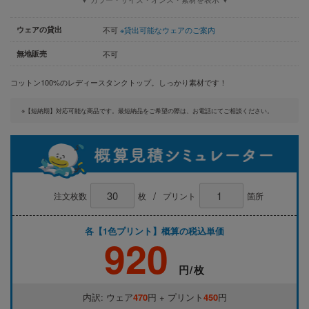
ウェアの貸出
不可
※貸出可能なウェアのご案内
無地販売
不可
コットン100%のレディースタンクトップ。しっかり素材です！
※【短納期】対応可能な商品です。最短納品をご希望の際は、お電話にてご相談ください。
/
注文枚数
枚
プリント
箇所
各【1色プリント】概算の税込単価
920
円/枚
内訳: ウェア
470
円 + プリント
450
円