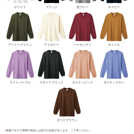
ホワイト
ブラック
杢グレー
ネイビー
アーミーグリーン
アイボリー
バーガンディ
キャメル
ライトパープル
スモークブラック
ダスティピンク
ダスティブルー
ダークブラウン
※
画像ですので実際の色味とは若干の誤差が生じます。ご了承ください。