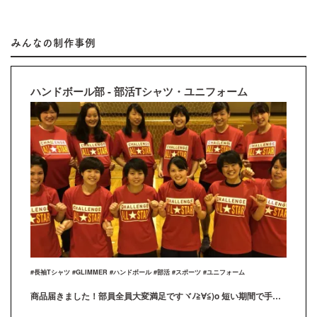
みんなの制作事例
ハンドボール部 - 部活Tシャツ・ユニフォーム
#長袖Tシャツ #GLIMMER #ハンドボール #部活 #スポーツ #ユニフォーム
商品届きました！部員全員大変満足ですヾﾉ≧∀≦)o 短い期間で手厚い対応でありがとうございました。 新入生が入部したので追加の注文を1ヶ月以内に作る予定です！ その際はまたよろしくお願いします！