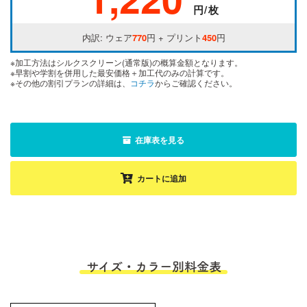
円/枚
内訳: ウェア
770
円 + プリント
450
円
※加工方法はシルクスクリーン(通常版)の概算金額となります。
※早割や学割を併用した最安価格＋加工代のみの計算です。
※その他の割引プランの詳細は、
コチラ
からご確認ください。
在庫表を見る
カートに追加
サイズ・カラー別料金表