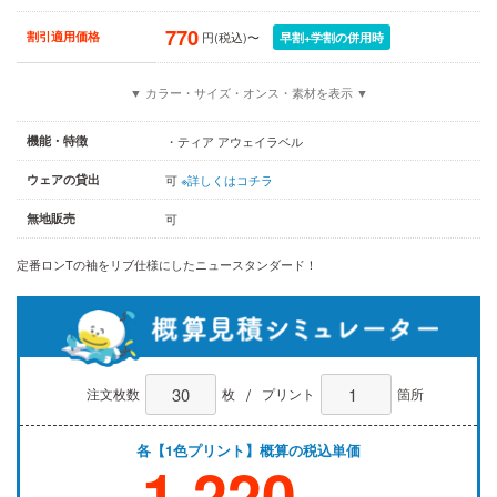
770
割引適用価格
円(税込)〜
早割+学割の併用時
▼ カラー・サイズ・オンス・素材を表示 ▼
機能・特徴
・ティア アウェイラベル
ウェアの貸出
可
※詳しくはコチラ
無地販売
可
定番ロンTの袖をリブ仕様にしたニュースタンダード！
/
注文枚数
枚
プリント
箇所
各【1色プリント】概算の税込単価
1,220