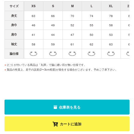
サイズ
XS
S
M
L
XL
2XL
身丈
63
66
70
74
78
82
身巾
46
49
52
55
58
61
肩巾
41
44
47
50
53
56
袖丈
58
59
61
62
63
63
脇仕様
※
(
) が付いている商品は「丸胴」で脇に縫い目が無い仕様です。
※
製品の性質上、若干の誤差(2〜3cm程度)が発生する場合がございます。予めご了承下さい。
在庫表を見る
カートに追加