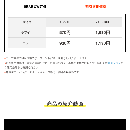
SEABOW定価
割引適用価格
サイズ
XS〜XL
2XL・3XL
870円
1,090円
ホワイト
920円
1,130円
カラー
※
ウェア本体の税込価格です。プリント代金、送料などは含まれません。
※
割引適用価格は、早割と学割を併用した場合のウェア本体の単価となります。詳しくは
割引プラン
か
ら適用条件をご確認ください。
※
無地注文、バッグ・タオル・キャップ等は、割引の対象外です。
商品の紹介動画