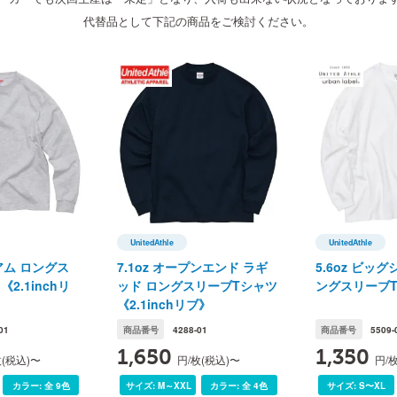
代替品として下記の商品をご検討ください。
002 ブラック
191 バニラホワイト
594 ヴィンテー
ー
の誤差が生じます。ご了承ください。
サイズ展開
UnitedAthle
UnitedAthle
le(ユナイテッドアスレ)
UnitedAthle(ユナイテッドアスレ)
UnitedAth
ミアム ロングス
7.1oz オープンエンド ラギ
5.6oz ビッ
S
2.1inchリ
ッド ロングスリーブTシャツ
ングスリーブ
66
《2.1inchリブ》
01
商品番号
4288-01
商品番号
5509-
46
1,650
1,350
枚(税込)〜
円/枚(税込)〜
円/
37
カラー:
全 9色
サイズ:
M～XXL
カラー:
全 4色
サイズ:
S〜XL