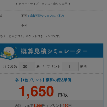
▼ カラー・サイズ・オンス・素材を表示 ▼
出
不可
※貸出可能なウェアのご案内
不可
ちょっと差が付く。ポケット付きTシャツです。
/
注文枚数
枚
プリント
箇所
各【1色プリント】概算の税込単価
1,650
円/枚
内訳: ウェア
1,200
円 + プリント
450
円