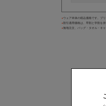
※
ウェア本体の税込価格です。プリ
※
割引適用価格は、早割と学割を併
※
無地注文、バッグ・タオル・キャ
メ