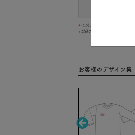
袖丈
脇仕様
※
(
) が付いている商品は「丸
※
製品の性質上、若干の誤差(2〜3
お客様のデザイン集