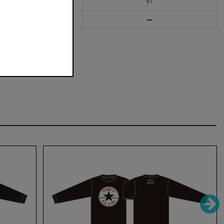
60
61