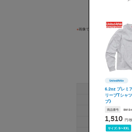
※
画像ですので実際の色味とは若干
UnitedAthle
UnitedAth
6.2oz プレ
サイズ
リーブTシャツ《
身丈
ブ》
商品番号
5913-
身巾
1,510
円/
肩巾
サイズ:
S〜XXL