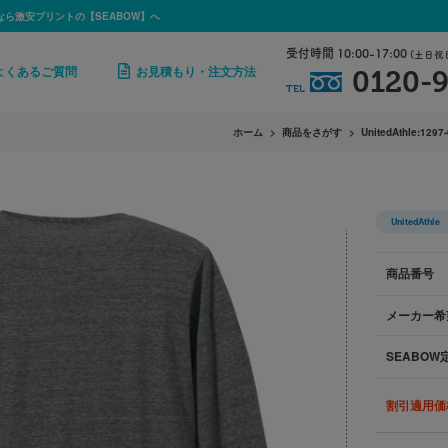
なら激安プリントの【SEABOW】へ
受付時間 10:00-17:00
(土日祝
よくあるご質問
お見積もり・注文方法
0120-9
TEL
ホーム
商品をさがす
UnitedAthle:1297
UnitedAthle
商品番号
メーカー希
SEABOW
割引適用価