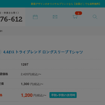
新規デザインのオリジナルプリントなら【全国どこでも送料無料】
日・休業日を除く)
0
76-612
-01
4.4ｵﾝｽ トライブレンド ロングスリーブ Tシャツ
1297
望価格
2,420円(税込)〜
1,300
定価
円(税込)〜
1,200
早割+学割の併用時
格
円(税込)〜