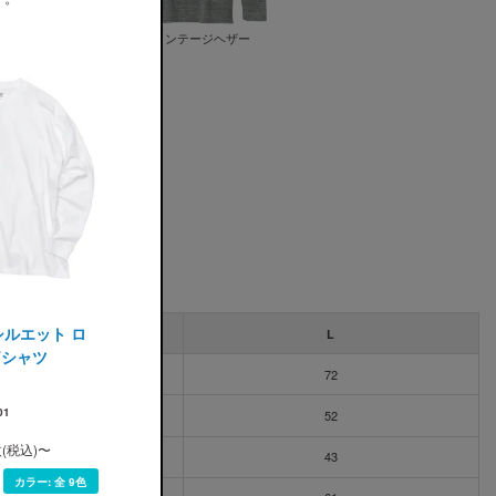
ジヘザーネイビ
599 ヴィンテージヘザー
le(ユナイテッドアスレ)
グシルエット ロ
M
L
Tシャツ
69
72
01
49
52
枚(税込)〜
40
43
カラー:
全 9色