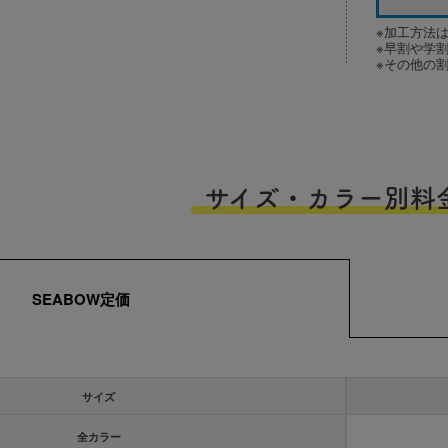
※加工方法
※早割や学
※その他の
サイズ・カラー別料
SEABOW定価
サイズ
全カラー