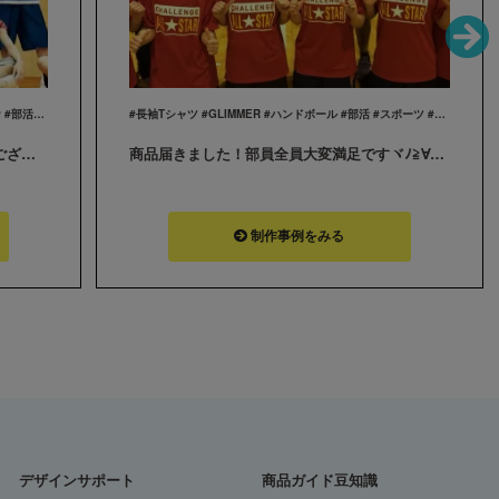
#長袖Tシャツ #GLIMMER #バスケットボール #バスケ #部活 #練習着 #スポーツ
#長袖Tシャツ #GLIMMER #ハンドボール #部活 #スポーツ #ユニフォーム
商品届きました。 迅速な対応ありがとうございました。
商品届きました！部員全員大変満足ですヾﾉ≧∀≦)o 短い期間で手厚い対応でありがとうございました。 新入生が入部したので追加の注文を1ヶ月以内に作る予定です！ その際はまたよろしくお願いします！
制作事例をみる
デザインサポート
商品ガイド豆知識