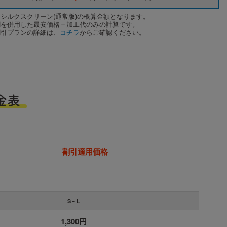
はシルクスクリーン(通常版)の概算金額となります。
割を併用した最安価格＋加工代のみの計算です。
割引プランの詳細は、
コチラ
からご確認ください。
金表
割引適用価格
S～L
1,300円