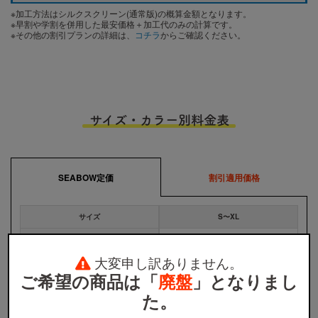
※加工方法はシルクスクリーン(通常版)の概算金額となります。
※早割や学割を併用した最安価格＋加工代のみの計算です。
※その他の割引プランの詳細は、
コチラ
からご確認ください。
サイズ・カラー別料金表
SEABOW定価
割引適用価格
サイズ
S〜XL
1,360円
全カラー
大変申し訳ありません。
ご希望の商品は「
廃盤
」となりまし
※
ウェア本体の税込価格です。プリント代金、送料などは含まれません。
※
割引適用価格は、早割と学割を併用した場合のウェア本体の単価となります。詳しくは
割引プラン
か
た。
ら適用条件をご確認ください。
※
無地注文、バッグ・タオル・キャップ等は、割引の対象外です。