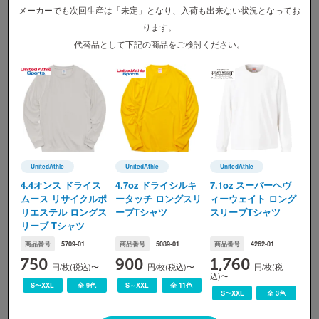
メーカーでも次回生産は「未定」となり、入荷も出来ない状況となってお
ります。
代替品として下記の商品をご検討ください。
カラー展開
UnitedAthle
UnitedAthle
UnitedAthle
UnitedAthle(ユナイテッドアスレ)
UnitedAthle(ユナイテッドアスレ)
UnitedAthle(ユナイテッ
4.4オンス ドライス
4.7oz ドライシルキ
7.1oz スーパーヘヴ
ムース リサイクルポ
ータッチ ロングスリ
ィーウェイト ロング
リエステル ロングス
ーブTシャツ
スリーブTシャツ
001 ホワイト
002 ブラック
006 ミックスグレー
リーブ Tシャツ
※
画像ですので実際の色味とは若干の誤差が生じます。ご了承ください。
商品番号
5709-01
商品番号
5089-01
商品番号
4262-01
750
900
1,760
円/枚(税込)〜
円/枚(税込)〜
円/枚(税
込)〜
S〜XXL
全 9色
S～XXL
全 11色
S〜XXL
全 3色
サイズ展開