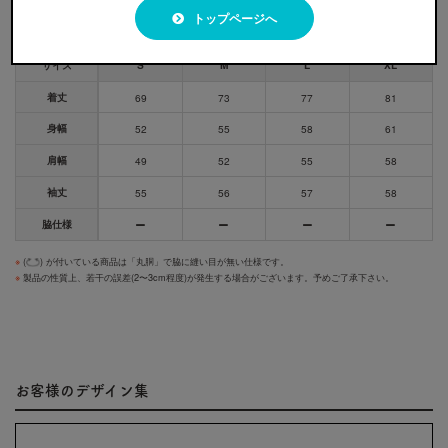
トップページへ
サイズ
S
M
L
XL
着丈
69
73
77
81
身幅
52
55
58
61
肩幅
49
52
55
58
袖丈
55
56
57
58
脇仕様
※
(
) が付いている商品は「丸胴」で脇に縫い目が無い仕様です。
※
製品の性質上、若干の誤差(2〜3cm程度)が発生する場合がございます。予めご了承下さい。
お客様のデザイン集