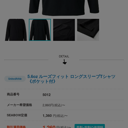
5.6oz ルーズフィット ロングスリーブTシャツ
UnitedAthle
《ポケット付》
5012
商品番号
メーカー希望価格
2,860円(税込)〜
1,360
SEABOW定価
円(税込)〜
1,260
割引適用価格
円(税込)〜
早割+学割の併用時