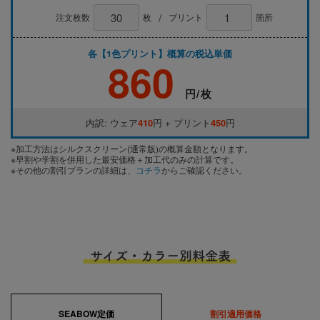
/
注文枚数
枚
プリント
箇所
各【1色プリント】概算の税込単価
860
円/枚
内訳: ウェア
410
円 + プリント
450
円
※加工方法はシルクスクリーン(通常版)の概算金額となります。
※早割や学割を併用した最安価格＋加工代のみの計算です。
※その他の割引プランの詳細は、
コチラ
からご確認ください。
サイズ・カラー別料金表
SEABOW定価
割引適用価格