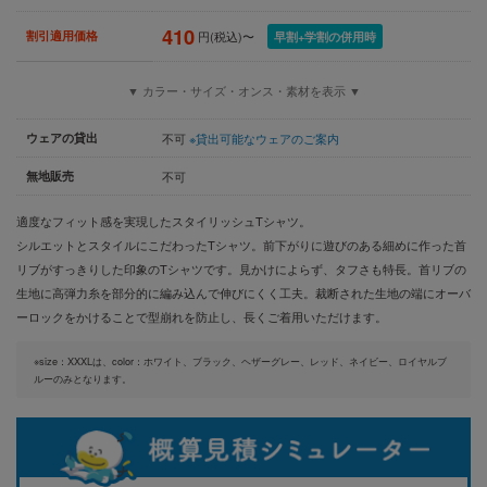
410
割引適用価格
円(税込)〜
早割+学割の併用時
▼ カラー・サイズ・オンス・素材を表示 ▼
ウェアの貸出
不可
※貸出可能なウェアのご案内
無地販売
不可
適度なフィット感を実現したスタイリッシュTシャツ。
シルエットとスタイルにこだわったTシャツ。前下がりに遊びのある細めに作った首
リブがすっきりした印象のTシャツです。見かけによらず、タフさも特長。首リブの
生地に高弾力糸を部分的に編み込んで伸びにくく工夫。裁断された生地の端にオーバ
ーロックをかけることで型崩れを防止し、長くご着用いただけます。
※size：XXXLは、color：ホワイト、ブラック、ヘザーグレー、レッド、ネイビー、ロイヤルブ
ルーのみとなります。