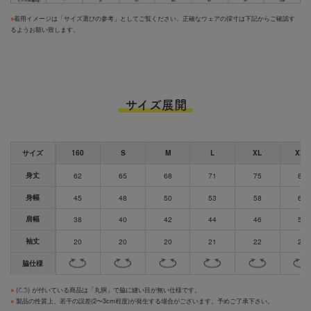
※
着用イメージは「サイズ選びの参考」としてご覧ください。正確なウェアの採寸は下記からご確認す
るようお願い致します。
サイズ展開
サイズ
160
S
M
L
XL
XXL
身丈
62
65
68
71
75
80
身幅
45
48
50
53
58
63
肩幅
38
40
42
44
46
51
袖丈
20
20
20
21
22
24
脇仕様
※
(
) が付いている商品は「丸胴」で脇に縫い目が無い仕様です。
※
製品の性質上、若干の誤差(2〜3cm程度)が発生する場合がございます。予めご了承下さい。