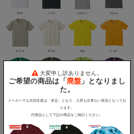
ﾎﾜｲﾄ
ﾌﾞﾗｯｸ
ﾐｯｸｽｸﾞﾚｰ
ﾁｬｺｰﾙ
ｵｰﾄﾐｰﾙ
ﾅﾁｭﾗﾙ
ｲｴﾛｰ
ｺﾞｰﾙﾄﾞ
大変申し訳ありません。
ご希望の商品は「
廃盤
」となりまし
た。
ｸﾞﾘｰﾝ
ｼﾃｨｸﾞﾘｰﾝ
ﾗｲﾑｸﾞﾘｰﾝ
ﾊﾟｰﾌﾟﾙ
メーカーでも次回生産は「未定」となり、入荷も出来ない状況となってお
ります。
代替品として下記の商品をご検討ください。
ｵﾚﾝｼﾞ
ﾋﾟﾝｸ
ﾚｯﾄﾞ
ﾊﾞｰｶﾞﾝﾃﾞｨ