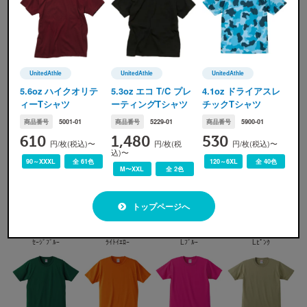
ｱｸｱﾌﾞﾙｰ
ﾛｲﾔﾙﾌﾞﾙｰ
ﾈｲﾋﾞｰ
ｲﾝﾃﾞｨｺﾞ
UnitedAthle
UnitedAthle
UnitedAthle
UnitedAthle(ユナイテッドアスレ)
UnitedAthle(ユナイテッドアスレ)
UnitedAthle(ユナイテッ
5.6oz ハイクオリテ
5.3oz エコ T/C プレ
4.1oz ドライアスレ
ィーTシャツ
ーティングTシャツ
チックTシャツ
商品番号
5001-01
商品番号
5229-01
商品番号
5900-01
610
1,480
530
円/枚(税込)〜
円/枚(税
円/枚(税込)〜
込)〜
ﾅｲﾄﾌﾞﾙ-
SUMI
ﾌﾚﾝﾁﾚｯﾄﾞ
ｾﾒﾝﾄ
90～XXXL
全 61色
120～6XL
全 40色
M〜XXL
全 2色
トップページへ
ｾｰｼﾞﾌﾞﾙｰ
ﾗｲﾄｲｴﾛｰ
Lﾌﾞﾙｰ
Lﾋﾟﾝｸ