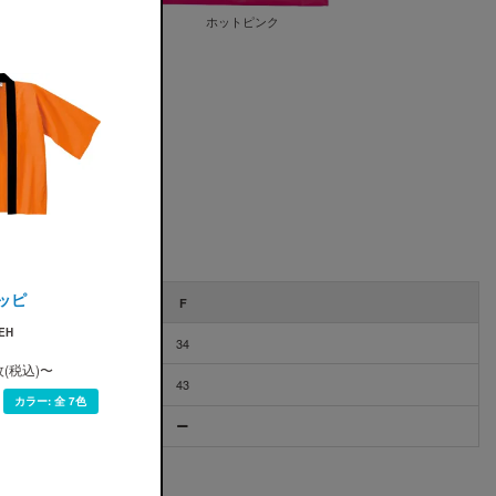
イエロー
ホットピンク
プリントスター)
ッピ
F
EH
34
枚(税込)〜
43
カラー:
全 7色