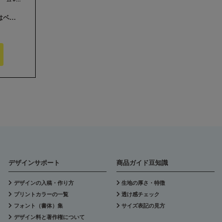
その節は大変お世話になりました。 私達はベリーダンサーでトライバルユニット『BOMBA!!!』と言います。 年末忙しい時期に注文したのにも関わらず、年内に納品して頂きありがとうございました。とても素敵なグッズに仕上がり大満足です！ また機会がありましたら、よろしくお願いいたします
デザインサポート
商品ガイド豆知識
デザインの入稿・作り方
生地の厚さ・特徴
プリントカラーの一覧
透け感チェック
フォント（書体）集
サイズ表記の見方
デザイン料と著作権について