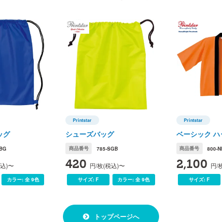
サックス
蛍光グリーン
蛍光
の誤差が生じます。ご了承ください。
サイズ展開
Printstar
Printstar
プリントスター)
Printstar(プリントスター)
Printstar(
ッグ
シューズバッグ
ベーシック ハ
サイズ
BG
商品番号
785-SGB
商品番号
800-N
横
420
2,100
税込)〜
円/枚(税込)〜
円/
縦
カラー:
全 9色
サイズ:
F
カラー:
全 9色
サイズ:
F
脇仕様
胴」で脇に縫い目が無い仕様です。
トップページへ