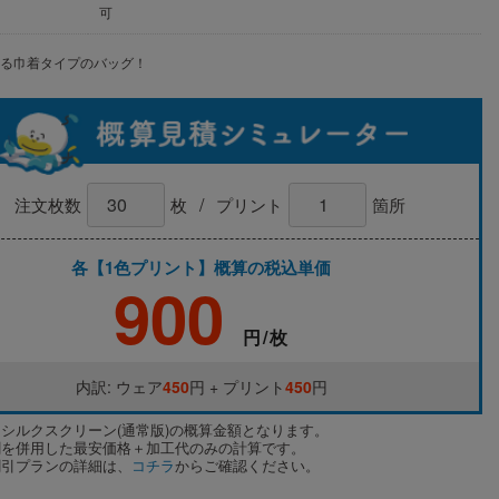
可
える巾着タイプのバッグ！
/
注文枚数
枚
プリント
箇所
各【1色プリント】概算の税込単価
900
円/枚
内訳: ウェア
450
円 + プリント
450
円
はシルクスクリーン(通常版)の概算金額となります。
割を併用した最安価格＋加工代のみの計算です。
割引プランの詳細は、
コチラ
からご確認ください。