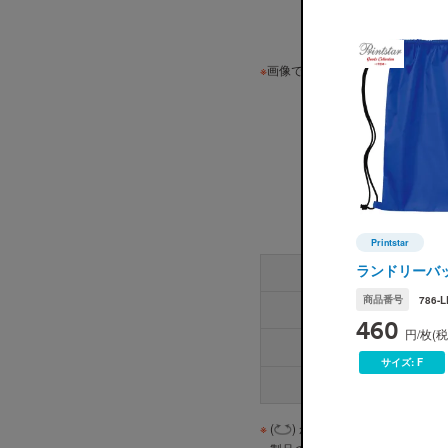
※
画像ですので実際の色味とは若干
Printstar
Printstar(
ランドリーバ
商品番号
786-L
460
円/枚(
サイズ:
F
※
(
) が付いている商品は「丸