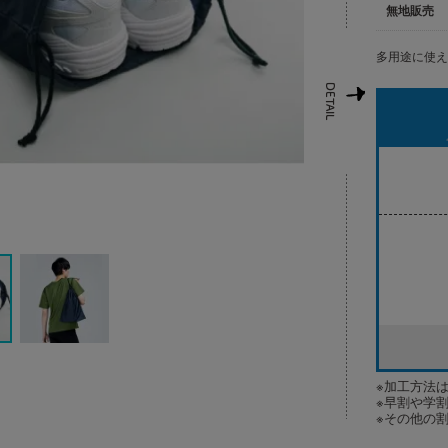
無地販売
多用途に使
※加工方法
※早割や学
※その他の