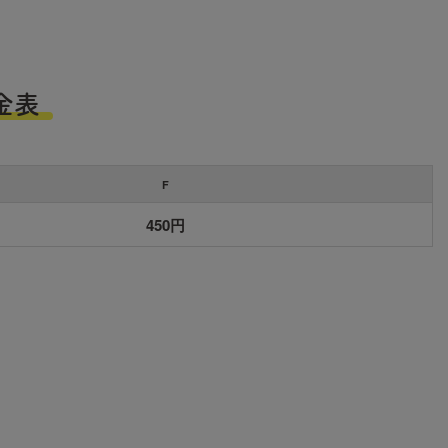
金表
F
450円