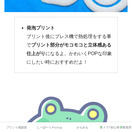
発泡プリント
プリント後にプレス機で熱処理をする事
で
プリント部分がモコモコと立体感ある
仕上がり
になるよ。かわいくPOPな印象
にしたい時におすすめだよ！
プリント相談室
しーぼー’s Pickup
かもめも
クラT初心者
教習所